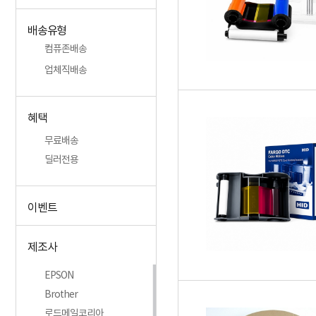
배송유형
컴퓨존배송
업체직배송
혜택
무료배송
딜러전용
이벤트
제조사
EPSON
Brother
로드메일코리아