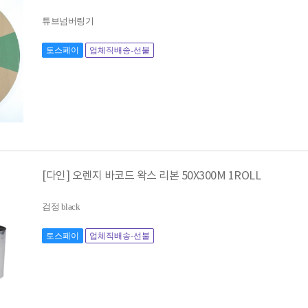
튜브넘버링기
토스페이
업체직배송-선불
[다인] 오렌지 바코드 왁스 리본 50X300M 1ROLL
검정 black
토스페이
업체직배송-선불