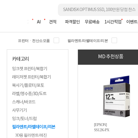
조립PC
AI
견적
파격할인
무료배송
1시간픽업
이벤트
프린터ㆍ전산소모품
필라멘트/라벨테이프/리본
MD 추천상품
카테고리
잉크젯 프린터/복합기
레이저젯 프린터/복합기
복사기/플로터/포토
라벨/영수증/3D/도트
스캐너/바코드
사무기기
잉크/토너/드럼
[EPSON]
필라멘트/라벨테이프/리본
SS12K-PX
3D용 필라멘트/레진