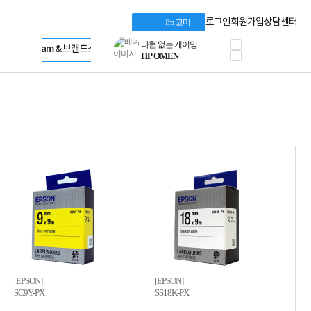
혜택 PACK
Dell 구매 찬스
Apple 기업전용관
로그인
회원가입
상담센터
I'm 코미
프로 에센셜
HP 브랜드스토어
타협 없는 게이밍
LG gram & 브랜드스토어
공식
HP OMEN
Microsoft 브랜드스토어
로지텍
AMD 브랜드스토어
정품 캠페인
Intel 브랜드스토어
삼성 키보드&마우스
RAZER 브랜드스토어
10% 쿠폰 할인
Apple 기업전용관
케이블메이트 3분기
케이블 전설이 되다
야식까지 책임진다!
승리를 부르는 오멘
ASUS ROG
20주년 한정판
AMD로 시작하는
스마트 오피스환경
AI비즈니스 노트북
HP엘리트북/프로북
비즈니스 강자
HP 프로북 4
[EPSON]
[EPSON]
SC9Y-PX
SS18K-PX
리뷰 Npay 증정
MSI 공유기