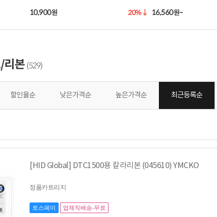
10,900
16,560
20%
↓
원
원~
/리본
529
(
)
할인율순
낮은가격순
높은가격순
최근등록순
[HID Global] DTC1500용 칼라리본 (045610) YMCKO
정품카트리지
토스페이
업체직배송-무료