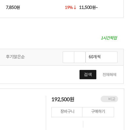
적립금 3% 페이백
7,850
11,500
19%
↓
원
원~
시스코 스위칭허브
누적 금액 별
적립금 페이백!
Dell 구매왕
상품권 30만원
1시간픽업
삼성모니터 여름맞이
특별 할인 이벤트
한단계 더 진화한
HAF II 500
후기많은순
AI 업무환경 완성
HP 워크스테이션
여름맞이 사은품
검색
전체해제
HP 프로데스크 4
모든 것을 하나로
HP올인원 단독특가
네트워크 자재
192,500
원
비교
혜택 PACK
Dell 구매 찬스
장바구니
구매하기
프로 에센셜