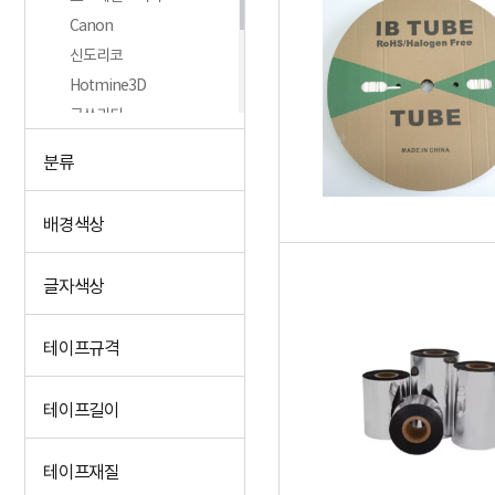
Canon
신도리코
Hotmine3D
굿쓰리디
PENTOK
분류
SUNLU
더왕
배경색상
+더보기
글자색상
테이프규격
테이프길이
테이프재질