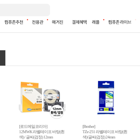
컴퓨존추천
전용관
매거진
결제혜택
래플
컴퓨존 라이브
[로드메일코리아]
[Brother]
12MWK 라벨테이프 바탕(흰
TZe-251 라벨테이프 바탕(흰
색) / 글씨(검정) 12mm
색)/글씨(검정) 24mm