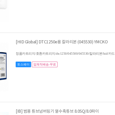
[HID Global] DTC1250e용 칼라리본 (045530) YMCKO
정품카트리지/호환카트리지/dtc1250/045500/045530/칼라리본/hid
토스페이
업체직배송-무료
[IB] 범용 튜브넘버링기 열수축튜브 8.0SQ/8.0파이