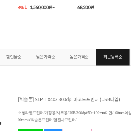
1,560,000
68,200
4%
↓
원~
원
할인율순
낮은가격순
높은가격순
최근등록순
[빅솔론] SLP-TX403 300dpi 바코드프린터 (USB타입)
소형라벨프린터/가정용/사무용/USB/300dpi/50~100mm미만/100mm이상/4
00mm/s/빅솔론프린터/열전사프린터/