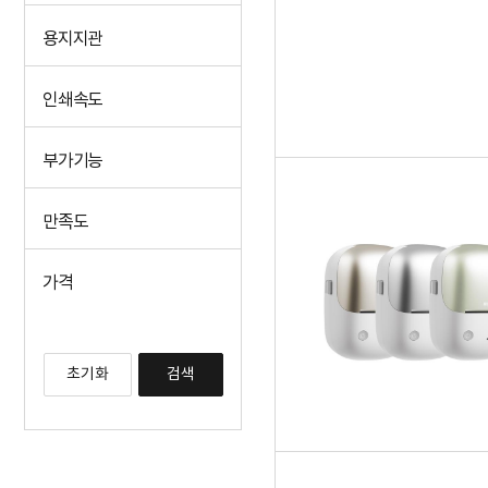
용지지관
인쇄속도
부가기능
만족도
가격
초기화
검색