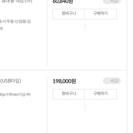
60,840
원
기 휴대용 네임스티
비교
장바구니
구매하기
/사무용/산업용/감
쇄
198,000
원
 (USB타입)
비교
장바구니
구매하기
/100mm이상/40