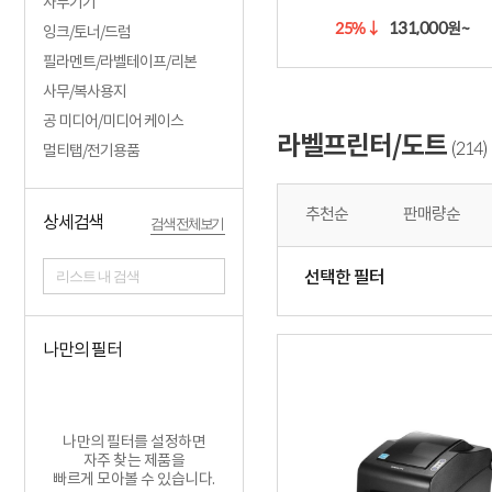
사무기기
131,000
25%
↓
원~
잉크/토너/드럼
필라멘트/라벨테이프/리본
사무/복사용지
공 미디어/미디어 케이스
라벨프린터/도트
214
(
)
멀티탭/전기용품
추천순
판매량순
상세검색
검색 전체보기
리스트 내 검색
선택한 필터
나만의 필터
나만의 필터를 설정하면
자주 찾는 제품을
빠르게 모아볼 수 있습니다.