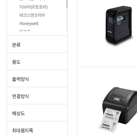
지브라(모토로라)
테크스캔코리아
Honeywell
빅솔론
Xprinter
분류
싱크라운
다이모
용도
+더보기
출력방식
연결방식
해상도
최대용지폭