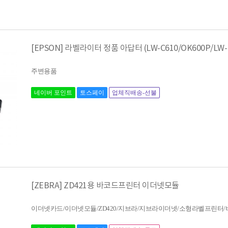
[EPSON] 라벨라이터 정품 아답터 (LW-C610/OK600P/LW-
주변용품
네이버 포인트
토스페이
업체직배송-선불
[ZEBRA] ZD421용 바코드프린터 이더넷모듈
이더넷카드/이더넷모듈/ZD420/지브라/지브라이더넷/소형라벨프린터