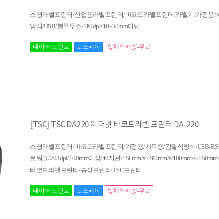
소형라벨프린터/산업용라벨프린터/바코드라벨프린터/라벨기/가정용/
방식/USB/블루투스/180dpi/10~30mm미만
네이버 포인트
토스페이
업체직배송-무료
[TSC] TSC DA220 이더넷 바코드라벨 프린터 DA-220
소형라벨프린터/바코드라벨프린터/가정용/사무용/감열식방식/USB/RS-2
트워크/203dpi/100mm이상/40지관/150mm/s~200mm/s/100mm/s~150mm/s
바코드라벨프린터/송장프린터/TSC프린터
네이버 포인트
토스페이
업체직배송-무료