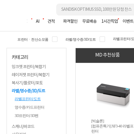
조립PC
AI
견적
파격할인
무료배송
1시간픽업
이벤트
라벨프린터/
프린터ㆍ전산소모품
라벨/영수증/3D/도트
MD 추천상품
카테고리
잉크젯 프린터/복합기
레이저젯 프린터/복합기
복사기/플로터/포토
라벨/영수증/3D/도트
라벨프린터/도트
영수증/카드프린터
3D프린터/3D펜
[빅솔론]
[컴퓨존특가] XF3-40 라벨프
스캐너/바코드
린터