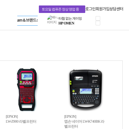
혜택 PACK
Dell 구매 찬스
Apple 기업전용관
로그인
회원가입
상담센터
토요일 컴퓨존 정상 영업 중
프로 에센셜
HP 브랜드스토어
타협 없는 게이밍
LG gram & 브랜드스토어
공식
HP OMEN
Microsoft 브랜드스토어
로지텍
AMD 브랜드스토어
정품 캠페인
Intel 브랜드스토어
삼성 키보드&마우스
RAZER 브랜드스토어
10% 쿠폰 할인
Apple 기업전용관
케이블메이트 3분기
케이블 전설이 되다
야식까지 책임진다!
승리를 부르는 오멘
ASUS ROG
20주년 한정판
AMD로 시작하는
스마트 오피스환경
AI비즈니스 노트북
HP엘리트북/프로북
비즈니스 강자
HP 프로북 4
[EPSON]
[EPSON]
LW-Z900 라벨프린터
엡손 네이머 LW-K740BK 라
리뷰 Npay 증정
벨프린터
MSI 공유기