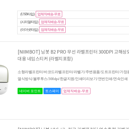
(USB타입)
업체직배송-무료
(시리얼타입)
업체직배송-무료
(이더넷타입)
업체직배송-무료
[NIIMBOT] 님봇 B2 PRO 무선 라벨프린터 300DPI 고해
대용 네임스티커 (라벨지포함)
소형라벨프린터/바코드라벨프린터/라벨기/주변용품/도트프린터/가정용
열식방식/블루투스/300dpi/한글지원/인쇄미리보기/연번인쇄/연속인쇄
네이버 포인트
토스페이
업체직배송-무료