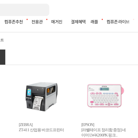
컴퓨존추천
전용관
매거진
결제혜택
래플
컴퓨존 라이브
도트
[ZEBRA]
[EPSON]
ZT-411 산업용 바코드프린터
[라벨테이프 정리함 증정] 네
이머 LW-K200PK 핑크...