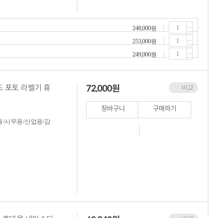
248,000
원
253,000
원
249,000
원
72,000
원
상도 포토 라벨기 휴
비교
장바구니
구매하기
/사무용/산업용/감