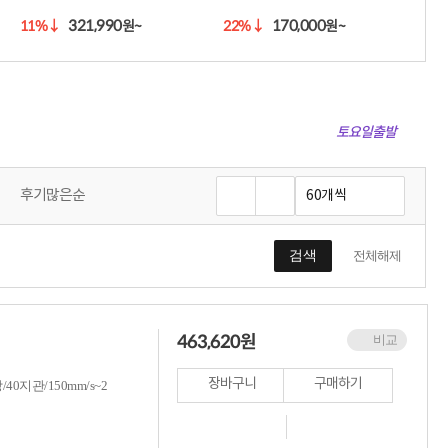
적립금 3% 페이백
321,990
170,000
11%
↓
22%
↓
원~
원~
시스코 스위칭허브
누적 금액 별
적립금 페이백!
Dell 구매왕
상품권 30만원
토요일출발
삼성모니터 여름맞이
특별 할인 이벤트
한단계 더 진화한
HAF II 500
후기많은순
AI 업무환경 완성
HP 워크스테이션
여름맞이 사은품
검색
전체해제
HP 프로데스크 4
모든 것을 하나로
HP올인원 단독특가
네트워크 자재
463,620
원
비교
혜택 PACK
Dell 구매 찬스
장바구니
구매하기
0지관/150mm/s~2
프로 에센셜