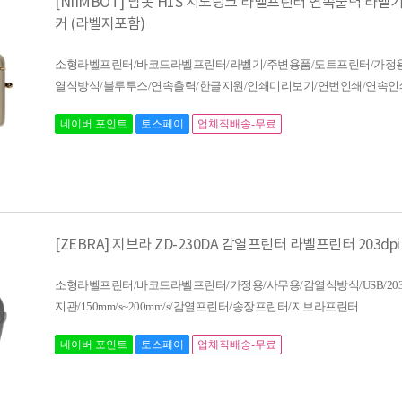
[NIIMBOT] 님봇 H1S 시노링크 라벨프린터 연속출력 라벨
커 (라벨지포함)
소형라벨프린터/바코드라벨프린터/라벨기/주변용품/도트프린터/가정용
열식방식/블루투스/연속출력/한글지원/인쇄미리보기/연번인쇄/연속인
네이버 포인트
토스페이
업체직배송-무료
[ZEBRA] 지브라 ZD-230DA 감열프린터 라벨프린터 203dpi
소형라벨프린터/바코드라벨프린터/가정용/사무용/감열식방식/USB/203dpi
지관/150mm/s~200mm/s/감열프린터/송장프린터/지브라프린터
네이버 포인트
토스페이
업체직배송-무료