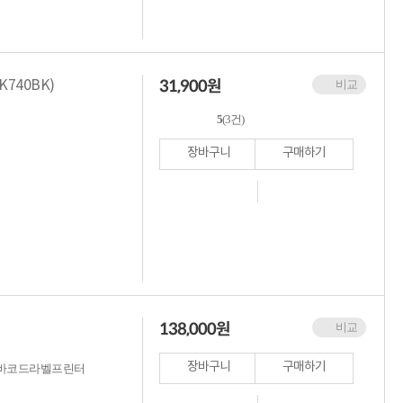
31,900
원
K740BK)
비교
5
(3건)
장바구니
구매하기
138,000
원
비교
장바구니
구매하기
/바코드라벨프린터