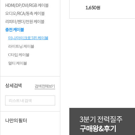
HDMI/DP/DVI/RGB 케이블
1,650
원
오디오/RCA/동축 케이블
리피터/젠더/전원 케이블
충전 케이블
미니/마이크로 5핀 케이블
라이트닝 케이블
C타입 케이블
멀티 케이블
상세검색
검색 전체보기
리스트 내 검색
3분기 전력질주
나만의 필터
구매왕&후기