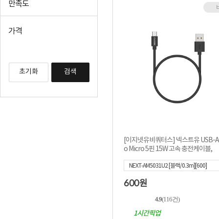
만족도
가격
초기화
검색
[이지넷유비쿼터스] 넥스트유 USB-A 2
o Micro 5핀 15W 고속 충전케이블,
NEXT-AM5031U2 [블랙/0.3m][600]
600
원
4.9
(116건)
1시간픽업