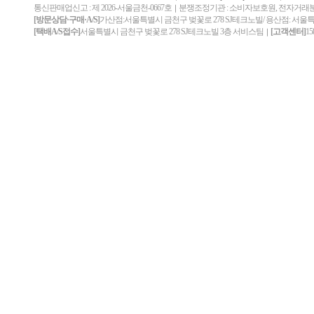
통신판매업신고 : 제 2026-서울금천-0667호
분쟁조정기관 : 소비자보호원, 전자거
｜
[방문상담·구매·A/S]
가산점:서울특별시 금천구 벚꽃로 278 SJ테크노빌/ 용산점: 서울
[택배A/S접수]
서울특별시 금천구 벚꽃로 278 SJ테크노빌 3층 서비스팀
[고객센터]
15
｜