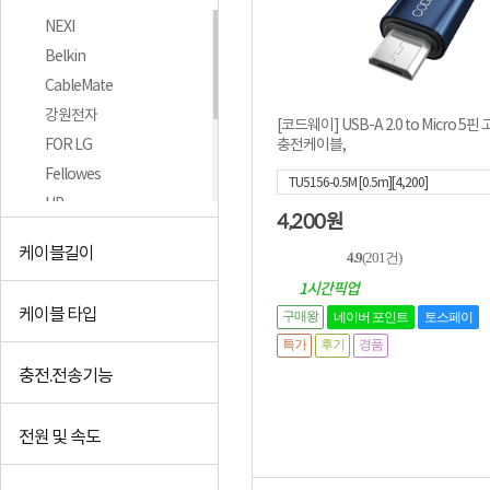
NEXI
Belkin
CableMate
강원전자
[코드웨이] USB-A 2.0 to Micro 5핀
충전케이블,
FOR LG
Fellowes
TU5156-0.5M [0.5m][4,200]
HP
4,200
원
Ugreen
케이블길이
4.9
(201건)
LG모바일
1시간픽업
MachLink
케이블 타입
구매왕
네이버 포인트
토스페이
+더보기
특가
후기
경품
충전.전송기능
전원 및 속도