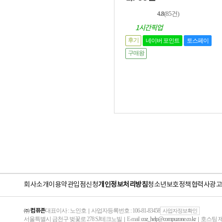
4.8
(85건)
1시간픽업
후기
네이버 포인트
토스페이
구매왕
회사소개
이용약관
입점신청
개인정보처리방침
청소년보호정책
협력사
광고
㈜ 컴퓨존
대표이사 : 노인호
사업자등록번호 : 106-81-83458
｜
사업자정보확인
서울특별시 금천구 벚꽃로 278 SJ테크노빌
E-mail :
coz_help@compuzone.co.kr
호스팅 제
｜
｜