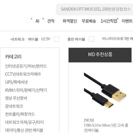
조립PC
AI
견적
파격할인
무료배송
1시간픽업
이벤트
미니/마이크로 5핀 
네트워크ㆍ케이블ㆍCCTV
충전 케이블
MD 추천상품
카테고리
인터넷공유기/허브/랜카드
CCTV/네트워크카메라
UPS/랙케비넷
KVM스위치/분배기/선택기
영상 무선장비
광네트워크
컨트롤러/확장카드
[NEXI]
네트워크 자재/공구/타이
USB-A 2.0 to Micro 5핀 고속 충
전케이블,
데이터/통신 관련 케이블