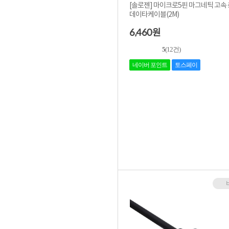
[솔로젠] 마이크로5핀 마그네틱 고속
데이타케이블(2M)
6,460
원
5
(12건)
네이버 포인트
토스페이