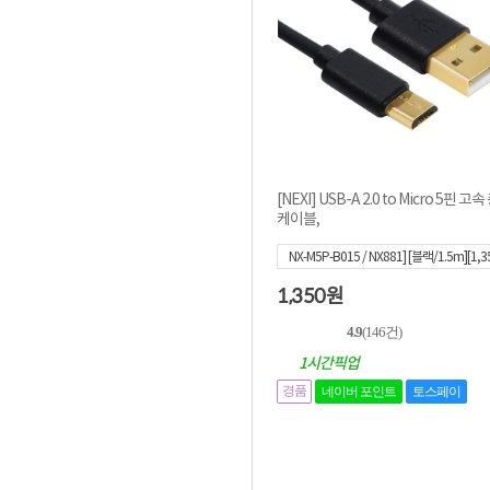
[NEXI] USB-A 2.0 to Micro 5핀 고
케이블,
NX-M5P-B015 / NX881] [블랙/1.5m][1,3
0]
1,350
원
4.9
(146건)
1시간픽업
경품
네이버 포인트
토스페이