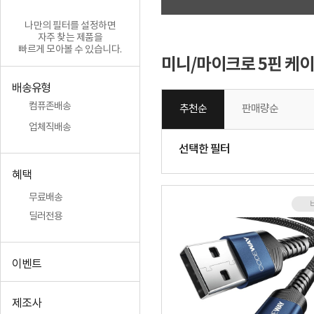
나만의 필터를 설정하면
자주 찾는 제품을
빠르게 모아볼 수 있습니다.
미니/마이크로 5핀 케
배송유형
컴퓨존배송
추천순
판매량순
업체직배송
선택한 필터
혜택
무료배송
딜러전용
이벤트
제조사