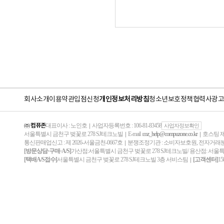
회사소개
이용약관
입점신청
개인정보처리방침
청소년보호정책
협력사
광고
㈜ 컴퓨존
대표이사 : 노인호
사업자등록번호 : 106-81-83458
｜
사업자정보확인
서울특별시 금천구 벚꽃로 278 SJ테크노빌
E-mail :
coz_help@compuzone.co.kr
호스팅 제
｜
｜
통신판매업신고 : 제 2026-서울금천-0667호
분쟁조정기관 : 소비자보호원, 전자거
｜
[방문상담·구매·A/S]
가산점:서울특별시 금천구 벚꽃로 278 SJ테크노빌/ 용산점: 서울
[택배A/S접수]
서울특별시 금천구 벚꽃로 278 SJ테크노빌 3층 서비스팀
[고객센터]
15
｜