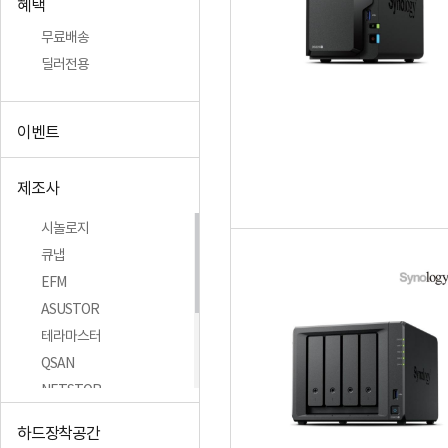
혜택
무료배송
딜러전용
이벤트
제조사
시놀로지
큐냅
EFM
ASUSTOR
테라마스터
QSAN
NETSTOR
이지넷유비쿼터스
하드장착공간
NEXI