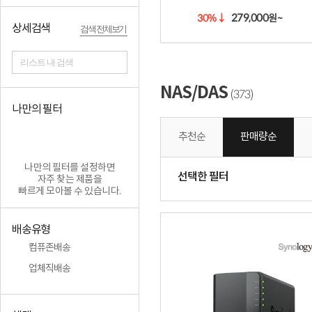
279,000
30%
↓
원~
상세검색
검색 전체보기
리스트 내 검색
NAS/DAS
373
(
)
나만의 필터
추천순
판매량순
나만의 필터를 설정하면
선택한 필터
자주 찾는 제품을
빠르게 모아볼 수 있습니다.
배송유형
컴퓨존배송
업체직배송