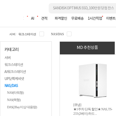
조립PC
AI
견적
파격할인
무료배송
1시간픽업
이벤트
서버ㆍ워크스테이션
NAS/DAS
MD 추천상품
카테고리
서버
워크스테이션
AI워크스테이션
UPS/랙케비넷
NAS/DAS
NAS(타워형)
NAS(랙형)
[큐냅]
DAS(2Bay이상 대용량)
★1주차 단독 할인★ NAS, TS-
233 (2베이) 하드 ...