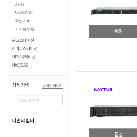
ASUS
GIGABYTE
국산 서버
서버용 부품
품절
워크스테이션
AI워크스테이션
UPS/랙케비넷
NAS/DAS
상세검색
검색 전체보기
리스트 내 검색
나만의 필터
품절