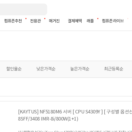
컴퓨존추천
전용관
매거진
결제혜택
래플
컴퓨존 라이브
할인율순
낮은가격순
높은가격순
최근등록순
[KAYTUS] NF5180M6 서버 [ CPU S4309Y ] [ 구성별 옵션선택
8SFF/3408 IMR-8i/800W(1+1)