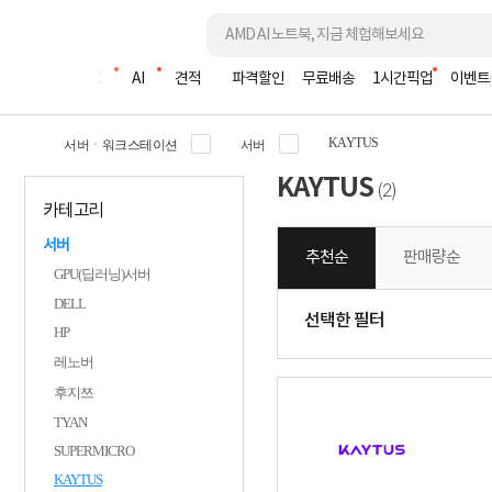
조립PC
AI
견적
파격할인
무료배송
1시간픽업
이벤트
KAYTUS
서버ㆍ워크스테이션
서버
KAYTUS
2
(
)
카테고리
서버
추천순
판매량순
GPU(딥러닝)서버
DELL
선택한 필터
HP
레노버
후지쯔
TYAN
SUPERMICRO
KAYTUS