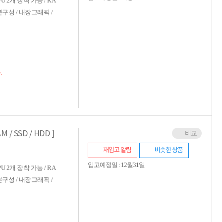
 CPU 2개 장착 가능 / RA
적립금 3% 페이백
 기본구성 / 내장그래픽 /
시스코 스위칭허브
누적 금액 별
적립금 페이백!
Dell 구매왕
상품권 30만원
삼성모니터 여름맞이
.
특별 할인 이벤트
한단계 더 진화한
HAF II 500
AI 업무환경 완성
HP 워크스테이션
여름맞이 사은품
 / SSD / HDD ]
비교
HP 프로데스크 4
모든 것을 하나로
재입고 알림
비슷한 상품
HP올인원 단독특가
입고예정일 : 12월31일
네트워크 자재
 CPU 2개 장착 가능 / RA
혜택 PACK
 기본구성 / 내장그래픽 /
Dell 구매 찬스
프로 에센셜