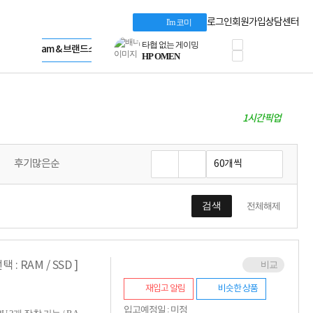
혜택 PACK
Dell 구매 찬스
Apple 기업전용관
로그인
회원가입
상담센터
I'm 코미
프로 에센셜
HP 브랜드스토어
타협 없는 게이밍
LG gram & 브랜드스토어
공식
HP OMEN
Microsoft 브랜드스토어
로지텍
AMD 브랜드스토어
정품 캠페인
Intel 브랜드스토어
삼성 키보드&마우스
RAZER 브랜드스토어
10% 쿠폰 할인
1시간픽업
Apple 기업전용관
케이블메이트 3분기
케이블 전설이 되다
야식까지 책임진다!
후기많은순
승리를 부르는 오멘
ASUS ROG
20주년 한정판
검색
전체해제
AMD로 시작하는
스마트 오피스환경
AI비즈니스 노트북
HP엘리트북/프로북
 : RAM / SSD ]
비교
비즈니스 강자
HP 프로북 4
재입고 알림
비슷한 상품
리뷰 Npay 증정
MSI 공유기
입고예정일 : 미정