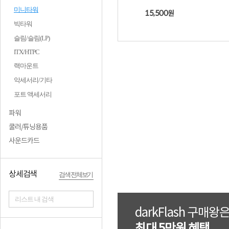
미니타워
15,500
원
빅타워
슬림/슬림(LP)
ITX/HTPC
랙마운트
악세서리/기타
포트 액세서리
파워
쿨러/튜닝용품
사운드카드
상세검색
검색 전체보기
리스트 내 검색
darkFlash 구매왕은