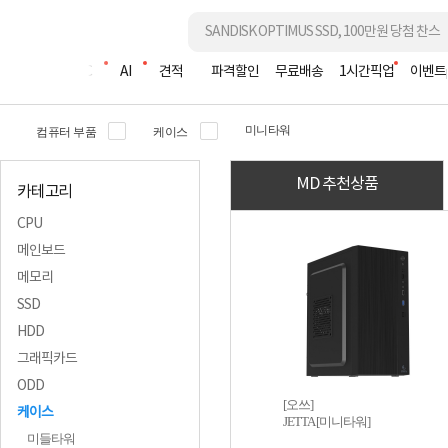
조립PC
AI
견적
파격할인
무료배송
1시간픽업
이벤트
미니타워
컴퓨터 부품
케이스
MD 추천상품
카테고리
CPU
메인보드
메모리
SSD
HDD
그래픽카드
ODD
[오쓰]
케이스
JETTA [미니타워]
미들타워