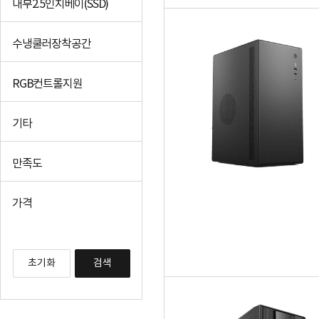
내부2.5인치베이(SSD)
수냉쿨러장착공간
RGB컨트롤지원
기타
만족도
가격
초기화
검색