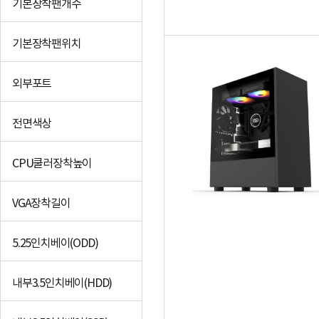
기본장착팬개수
기본장착팬위치
외부포트
전면색상
CPU쿨러장착높이
VGA장착길이
5.25인치베이(ODD)
내부3.5인치베이(HDD)