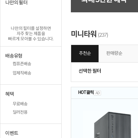
최대 5만원 혜택
나만의 필터
나만의 필터를 설정하면
미니타워
자주 찾는 제품을
237
(
)
빠르게 모아볼 수 있습니다.
추천순
판매량순
배송유형
컴퓨존배송
선택한 필터
업체직배송
HOT클릭
AD
혜택
무료배송
딜러전용
이벤트