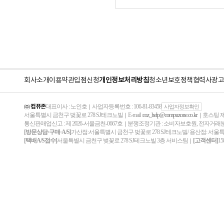
회사소개
이용약관
입점신청
개인정보처리방침
청소년보호정책
협력사
광고
㈜ 컴퓨존
대표이사 : 노인호
사업자등록번호 : 106-81-83458
｜
사업자정보확인
서울특별시 금천구 벚꽃로 278 SJ테크노빌
E-mail :
coz_help@compuzone.co.kr
호스팅 제
｜
｜
통신판매업신고 : 제 2026-서울금천-0667호
분쟁조정기관 : 소비자보호원, 전자거
｜
[방문상담·구매·A/S]
가산점:서울특별시 금천구 벚꽃로 278 SJ테크노빌/ 용산점: 서울
[택배A/S접수]
서울특별시 금천구 벚꽃로 278 SJ테크노빌 3층 서비스팀
[고객센터]
15
｜