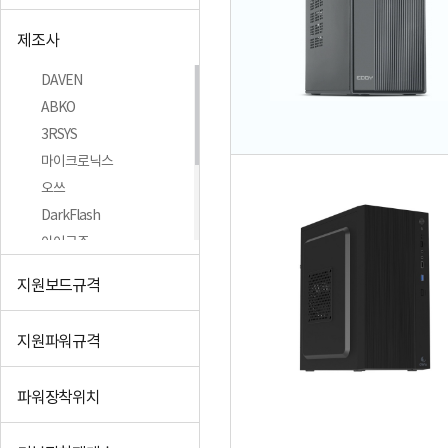
제조사
DAVEN
ABKO
3RSYS
마이크로닉스
오쓰
DarkFlash
아이구주
FRACTAL DESIGN
지원보드규격
주식회사 투민시스템
잘만
지원파워규격
+더보기
파워장착위치