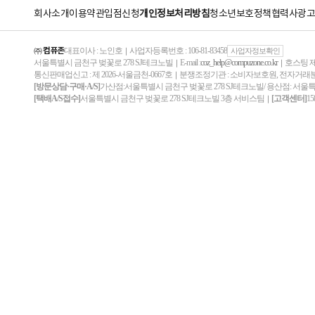
회사소개
이용약관
입점신청
개인정보처리방침
청소년보호정책
협력사
광고
㈜ 컴퓨존
대표이사 : 노인호
사업자등록번호 : 106-81-83458
｜
사업자정보확인
서울특별시 금천구 벚꽃로 278 SJ테크노빌
E-mail :
coz_help@compuzone.co.kr
호스팅 제
｜
｜
통신판매업신고 : 제 2026-서울금천-0667호
분쟁조정기관 : 소비자보호원, 전자거
｜
[방문상담·구매·A/S]
가산점:서울특별시 금천구 벚꽃로 278 SJ테크노빌/ 용산점: 서울
[택배A/S접수]
서울특별시 금천구 벚꽃로 278 SJ테크노빌 3층 서비스팀
[고객센터]
15
｜