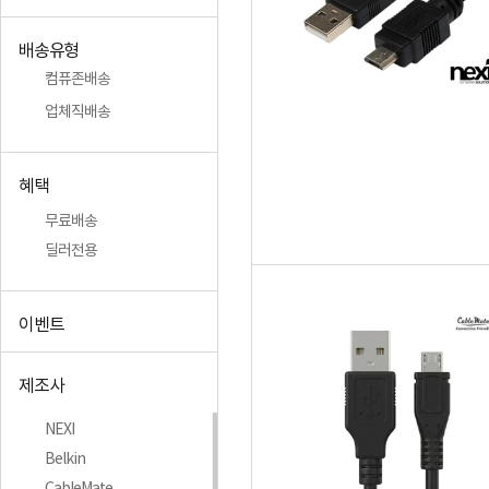
배송유형
컴퓨존배송
업체직배송
혜택
무료배송
딜러전용
이벤트
제조사
NEXI
Belkin