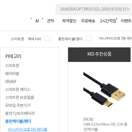
조립PC
AI
견적
파격할인
무료배송
1시간픽업
이벤트
미니/마이크로 5핀 케
스마트폰ㆍ액세서리
충전케이블/젠더
MD 추천상품
카테고리
스마트폰
웨어러블
VR/AR
스마트폰 케이스
스마트폰 보호필름
모바일 주변기기
충전기/보조배터리
[NEXI]
충전케이블/젠더
USB-A 2.0 to Micro 5핀 고속 충
미니/마이크로 5핀 케이블
전케이블,