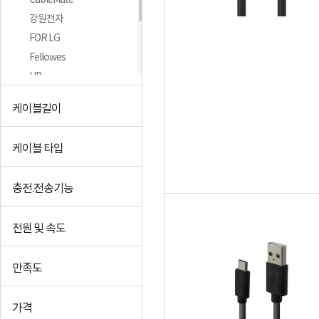
CableMate
강원전자
FOR LG
Fellowes
HP
Ugreen
케이블길이
LG모바일
MachLink
케이블 타입
+더보기
충전.전송기능
전원 및 속도
만족도
가격