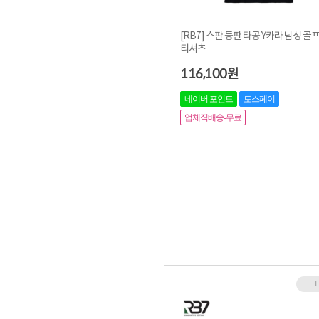
[RB7] 스판 등판 타공 Y카라 남성 골
티셔츠
116,100
원
네이버 포인트
토스페이
업체직배송-무료