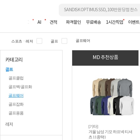
조립PC
AI
견적
파격할인
무료배송
1시간픽업
이벤트
골프웨어
스포츠ㆍ레저
골프
MD 추천상품
카테고리
골프
골프클럽
골프백/골프화
골프웨어
골프잡화
골프용품
레저
[기타]
겨울 남성 기모 하프넥 티셔
츠 11종택1