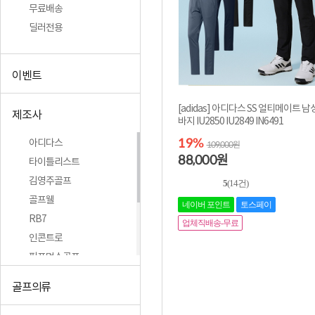
무료배송
딜러전용
이벤트
[adidas] 아디다스 SS 얼티메이트 남
제조사
바지 IU2850 IU2849 IN6491
19%
아디다스
109,000원
88,000
원
타이틀리스트
김영주골프
5
(14건)
골프웰
네이버 포인트
토스페이
RB7
업체직배송-무료
인콘트로
퍼포먼스골프
기타
골프의류
강정윤
듀빅