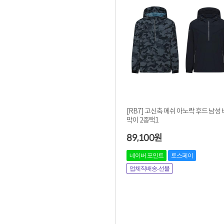
[RB7] 고신축 메쉬 아노락 후드 남성
막이 2종택1
89,100
원
네이버 포인트
토스페이
업체직배송-선불