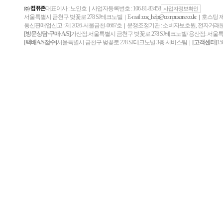
㈜ 컴퓨존
대표이사 : 노인호
사업자등록번호 : 106-81-83458
｜
사업자정보확인
서울특별시 금천구 벚꽃로 278 SJ테크노빌
E-mail :
coz_help@compuzone.co.kr
호스팅 제
｜
｜
통신판매업신고 : 제 2026-서울금천-0667호
분쟁조정기관 : 소비자보호원, 전자거
｜
[방문상담·구매·A/S]
가산점:서울특별시 금천구 벚꽃로 278 SJ테크노빌/ 용산점: 서울
[택배A/S접수]
서울특별시 금천구 벚꽃로 278 SJ테크노빌 3층 서비스팀
[고객센터]
15
｜