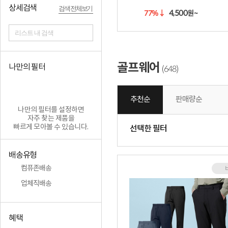
상세검색
검색 전체보기
4,500
77%
↓
원~
리스트 내 검색
골프웨어
나만의 필터
648
(
)
추천순
판매량순
나만의 필터를 설정하면
자주 찾는 제품을
빠르게 모아볼 수 있습니다.
선택한 필터
배송유형
컴퓨존배송
업체직배송
혜택