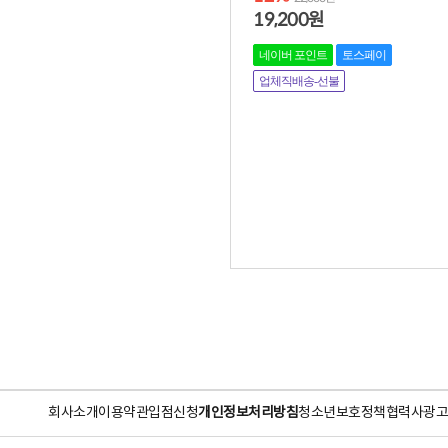
19,200
원
네이버 포인트
토스페이
업체직배송-선불
회사소개
이용약관
입점신청
개인정보처리방침
청소년보호정책
협력사
광고