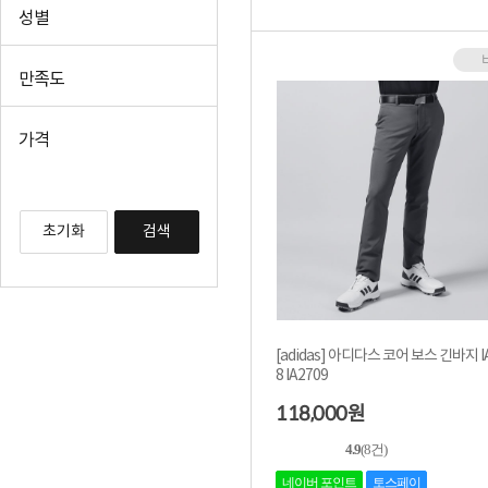
성별
+더보기
만족도
가격
초기화
검색
[adidas] 아디다스 코어 보스 긴바지 I
8 IA2709
118,000
원
4.9
(8건)
네이버 포인트
토스페이