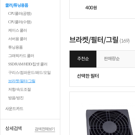
쿨러/튜닝용품
400
원
CPU쿨러(공랭)
CPU쿨러(수랭)
케이스 쿨러
브라켓/필터/그릴
서버용 쿨러
169
(
)
튜닝용품
그래픽카드 쿨러
추천순
판매량순
SSD/RAM/HDD/칩셋 쿨러
구리스/컴파운드/패드/오일
선택한 필터
브라켓/필터/그릴
저항/속도조절
방음/방진
사운드카드
상세검색
검색 전체보기