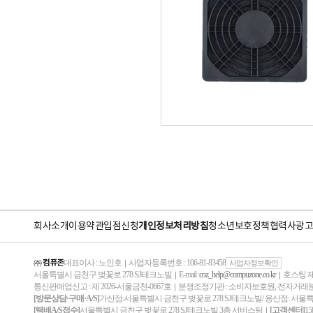
회사소개
이용약관
입점신청
개인정보처리방침
청소년보호정책
협력사
광고
㈜ 컴퓨존
대표이사 : 노인호
사업자등록번호 : 106-81-83458
｜
사업자정보확인
서울특별시 금천구 벚꽃로 278 SJ테크노빌
E-mail :
coz_help@compuzone.co.kr
호스팅 제
｜
｜
통신판매업신고 : 제 2026-서울금천-0667호
분쟁조정기관 : 소비자보호원, 전자거
｜
[방문상담·구매·A/S]
가산점:서울특별시 금천구 벚꽃로 278 SJ테크노빌/ 용산점: 서울
[택배A/S접수]
서울특별시 금천구 벚꽃로 278 SJ테크노빌 3층 서비스팀
[고객센터]
15
｜