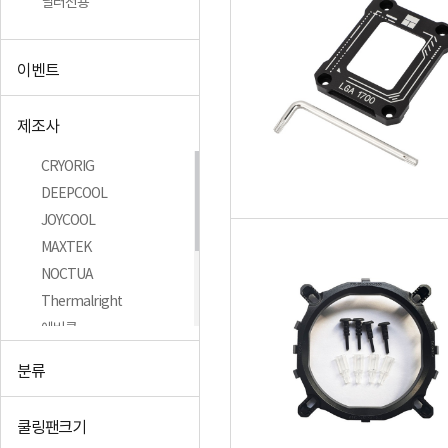
딜러전용
이벤트
제조사
CRYORIG
DEEPCOOL
JOYCOOL
MAXTEK
NOCTUA
Thermalright
에버쿨
쿨러텍
분류
티테크놀로지
펀쿨러
쿨링팬크기
+더보기