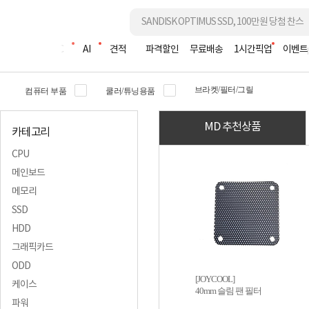
조립PC
AI
견적
파격할인
무료배송
1시간픽업
이벤트
브라켓/필터/그릴
컴퓨터 부품
쿨러/튜닝용품
MD 추천상품
카테고리
CPU
메인보드
메모리
SSD
HDD
그래픽카드
ODD
[JOYCOOL]
케이스
40mm 슬림 팬 필터
파워