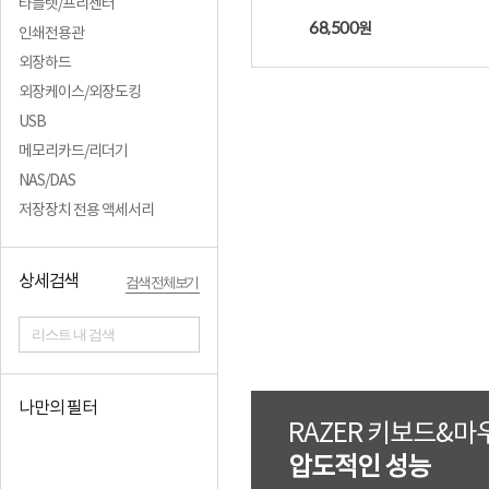
타블렛/프리젠터
68,500
원
인쇄전용관
외장하드
외장케이스/외장도킹
USB
메모리카드/리더기
NAS/DAS
저장장치 전용 액세서리
상세검색
검색 전체보기
리스트 내 검색
나만의 필터
RAZER 키보드&마
압도적인 성능