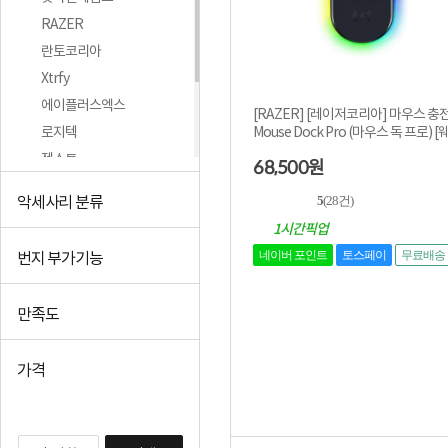
RAZER
란토코리아
Xtrfy
에이플러스엑스
[RAZER] [레이저코리아] 마우스 충
Mouse Dock Pro (마우스 독 프로) 
로지텍
스정품...
젬스트
68,500
원
이메이션
5
(28건)
악세사리 분류
스틸시리즈
1시간픽업
CORSAIR
네이버 포인트
토스페이
무료배송
번지 부가기능
+더보기
만족도
가격