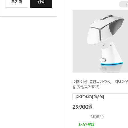
초기화
검색
[이메이션] 충전독2 RGB, 로지텍마
용 (차징독2 RGB)
[화이트/USB][29,900]
29,900
원
4.8
(89건)
1시간픽업