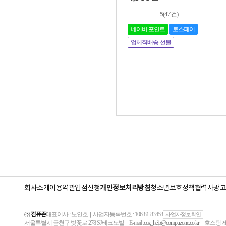
5
(47건)
네이버 포인트
토스페이
업체직배송-선불
회사소개
이용약관
입점신청
개인정보처리방침
청소년보호정책
협력사
광고
㈜ 컴퓨존
대표이사 : 노인호
사업자등록번호 : 106-81-83458
｜
사업자정보확인
서울특별시 금천구 벚꽃로 278 SJ테크노빌
E-mail :
coz_help@compuzone.co.kr
호스팅 제
｜
｜