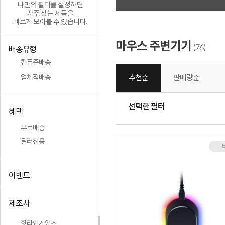
나만의 필터를 설정하면
자주 찾는 제품을
빠르게 모아볼 수 있습니다.
마우스 주변기기
76
(
)
배송유형
컴퓨존배송
추천순
판매량순
업체직배송
선택한 필터
혜택
무료배송
딜러전용
이벤트
제조사
핫라인게임즈