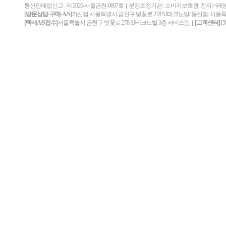
통신판매업신고 : 제 2026-서울금천-0667호
분쟁조정기관 : 소비자보호원, 전자거
｜
[방문상담·구매·A/S]
가산점:서울특별시 금천구 벚꽃로 278 SJ테크노빌/ 용산점: 서울
[택배A/S접수]
서울특별시 금천구 벚꽃로 278 SJ테크노빌 3층 서비스팀
[고객센터]
15
｜