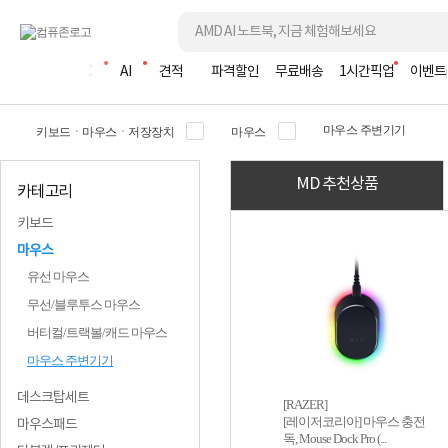
조립PC
AI
견적
파격할인
무료배송
1시간픽업
이벤트
마우스 주변기기
키보드ㆍ마우스ㆍ저장장치
마우스
MD 추천상품
카테고리
키보드
마우스
유선 마우스
무선/블루투스 마우스
버티컬/트랙볼/캐드 마우스
마우스 주변기기
데스크탑세트
[RAZER]
[레이저코리아] 마우스 충전
마우스패드
독, Mouse Dock Pro (...