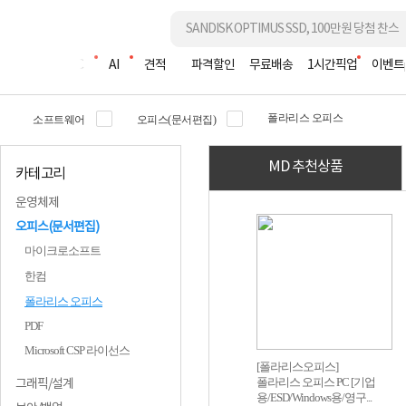
조립PC
AI
견적
파격할인
무료배송
1시간픽업
이벤트
폴라리스 오피스
소프트웨어
오피스(문서편집)
MD 추천상품
카테고리
운영체제
오피스(문서편집)
마이크로소프트
한컴
폴라리스 오피스
PDF
Microsoft CSP 라이선스
[폴라리스오피스]
폴라리스 오피스 PC [기업
그래픽/설계
용/ESD/Windows용/영구...