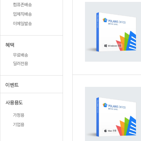
컴퓨존배송
업체직배송
이메일발송
혜택
무료배송
딜러전용
이벤트
사용용도
가정용
기업용