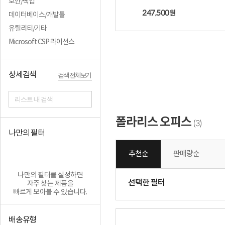
보안/백업
247,500
원
데이터베이스/개발툴
유틸리티/기타
Microsoft CSP 라이선스
상세검색
검색 전체보기
리스트 내 검색
폴라리스 오피스
3
(
)
나만의 필터
추천순
판매량순
나만의 필터를 설정하면
선택한 필터
자주 찾는 제품을
빠르게 모아볼 수 있습니다.
배송유형