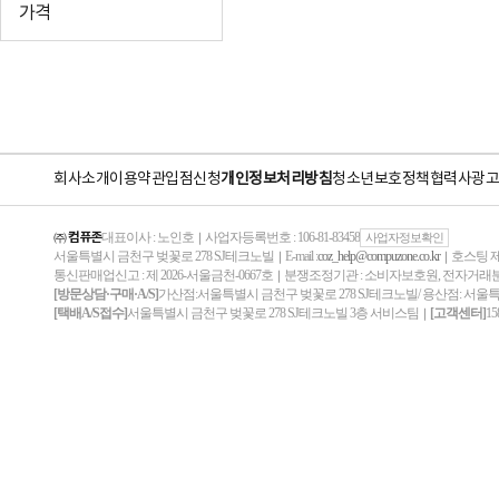
가격
회사소개
이용약관
입점신청
개인정보처리방침
청소년보호정책
협력사
광고
㈜ 컴퓨존
대표이사 : 노인호
사업자등록번호 : 106-81-83458
｜
사업자정보확인
서울특별시 금천구 벚꽃로 278 SJ테크노빌
E-mail :
coz_help@compuzone.co.kr
호스팅 제
｜
｜
통신판매업신고 : 제 2026-서울금천-0667호
분쟁조정기관 : 소비자보호원, 전자거
｜
[방문상담·구매·A/S]
가산점:서울특별시 금천구 벚꽃로 278 SJ테크노빌/ 용산점: 서울
[택배A/S접수]
서울특별시 금천구 벚꽃로 278 SJ테크노빌 3층 서비스팀
[고객센터]
15
｜