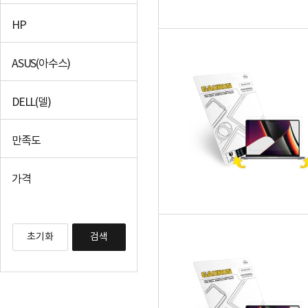
HP
ASUS(아수스)
DELL(델)
만족도
가격
초기화
검색