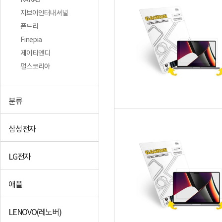
KARAS
지브이인터내셔널
폰트리
Finepia
제이티앤디
펄스코리아
분류
삼성전자
LG전자
애플
LENOVO(레노버)