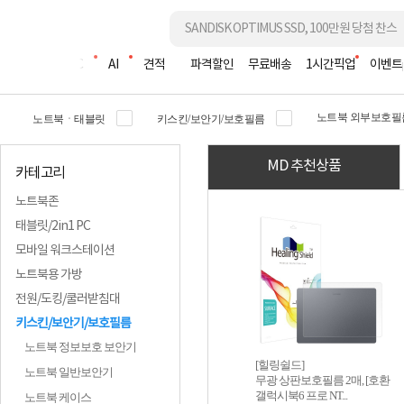
조립PC
AI
견적
파격할인
무료배송
1시간픽업
이벤트
노트북 외부보호필
노트북ㆍ태블릿
키스킨/보안기/보호필름
MD 추천상품
카테고리
노트북존
태블릿/2in1 PC
모바일 워크스테이션
노트북용 가방
전원/도킹/쿨러받침대
키스킨/보안기/보호필름
노트북 정보보호 보안기
[힐링쉴드]
노트북 일반보안기
무광 상판보호필름 2매, [호환
갤럭시북6 프로 NT...
노트북 케이스