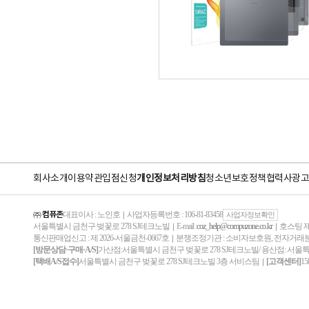
회사소개
이용약관
입점신청
개인정보처리방침
청소년보호정책
협력사
광고
㈜ 컴퓨존
대표이사 : 노인호
사업자등록번호 : 106-81-83458
｜
사업자정보확인
서울특별시 금천구 벚꽃로 278 SJ테크노빌
E-mail :
coz_help@compuzone.co.kr
호스팅 제
｜
｜
통신판매업신고 : 제 2026-서울금천-0667호
분쟁조정기관 : 소비자보호원, 전자거
｜
[방문상담·구매·A/S]
가산점:서울특별시 금천구 벚꽃로 278 SJ테크노빌/ 용산점: 서울
[택배A/S접수]
서울특별시 금천구 벚꽃로 278 SJ테크노빌 3층 서비스팀
[고객센터]
15
｜