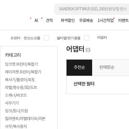
조립PC
AI
견적
파격할인
무료배송
1시간픽업
이벤트
어댑터
프린터ㆍ전산소모품
멀티탭/전기용품
어댑터
0
(
)
카테고리
잉크젯 프린터/복합기
추천순
판매량순
레이저젯 프린터/복합기
복사기/플로터/포토
선택한 필터
라벨/영수증/3D/도트
스캐너/바코드
사무기기
잉크/토너/드럼
필라멘트/라벨테이프/리본
사무/복사용지