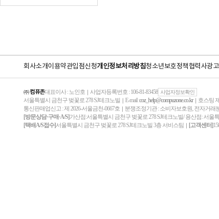
회사소개
이용약관
입점신청
개인정보처리방침
청소년보호정책
협력사
광고
㈜ 컴퓨존
대표이사 : 노인호
사업자등록번호 : 106-81-83458
｜
사업자정보확인
서울특별시 금천구 벚꽃로 278 SJ테크노빌
E-mail :
coz_help@compuzone.co.kr
호스팅 제
｜
｜
통신판매업신고 : 제 2026-서울금천-0667호
분쟁조정기관 : 소비자보호원, 전자거
｜
[방문상담·구매·A/S]
가산점:서울특별시 금천구 벚꽃로 278 SJ테크노빌/ 용산점: 서울
[택배A/S접수]
서울특별시 금천구 벚꽃로 278 SJ테크노빌 3층 서비스팀
[고객센터]
15
｜