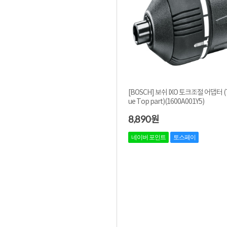
[BOSCH] 보쉬 IXO 토크조절 어댑터 (
ue Top part)(1600A001Y5)
8,890
원
네이버 포인트
토스페이