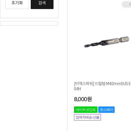
초기화
검색
[이엑스파워] 드릴탭 M4.0mmSUS E
04H
8,000
원
네이버 포인트
토스페이
업체직배송-선불