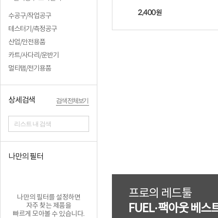
2,400
원
수공구/작업공구
테스터기/측정공구
산업/안전용품
카트/사다리/운반기
멀티탭/전기용품
상세검색
검색 전체보기
리스트 내 검색
나만의 필터
프로의 레드툴
나만의 필터를 설정하면
자주 찾는 제품을
FUEL·팩아웃 베스
빠르게 모아볼 수 있습니다.