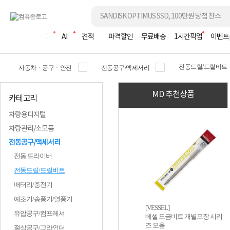
조립PC
AI
견적
파격할인
무료배송
1시간픽업
이벤트
전동드릴/드릴비트
자동차ㆍ공구ㆍ안전
전동공구/액세서리
MD 추천상품
카테고리
차량용디지털
차량관리/소모품
전동공구/액세서리
전동 드라이버
전동드릴/드릴비트
배터리/충전기
예초기/송풍기/열풍기
[VESSEL]
유압공구/컴프레셔
베셀 도금비트 개별포장 시리
즈 모음
절삭공구/그라인더