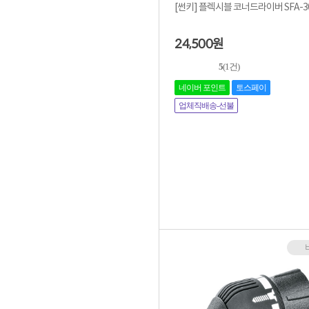
[썬키] 플렉시블 코너드라이버 SFA-3
24,500
원
5
(1건)
네이버 포인트
토스페이
업체직배송-선불