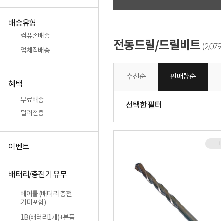
배송유형
컴퓨존배송
전동드릴/드릴비트
2,079
(
업체직배송
추천순
판매량순
혜택
무료배송
선택한 필터
딜러전용
이벤트
배터리/충전기 유무
베어툴 (배터리 충전
기미포함)
1B(배터리1개)+본품