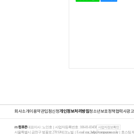
회사소개
이용약관
입점신청
개인정보처리방침
청소년보호정책
협력사
광고
㈜ 컴퓨존
대표이사 : 노인호
사업자등록번호 : 106-81-83458
｜
사업자정보확인
서울특별시 금천구 벚꽃로 278 SJ테크노빌
E-mail :
coz_help@compuzone.co.kr
호스팅 제
｜
｜