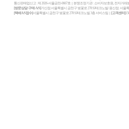
통신판매업신고 : 제 2026-서울금천-0667호
분쟁조정기관 : 소비자보호원, 전자거
｜
[방문상담·구매·A/S]
가산점:서울특별시 금천구 벚꽃로 278 SJ테크노빌/ 용산점: 서울
[택배A/S접수]
서울특별시 금천구 벚꽃로 278 SJ테크노빌 3층 서비스팀
[고객센터]
15
｜