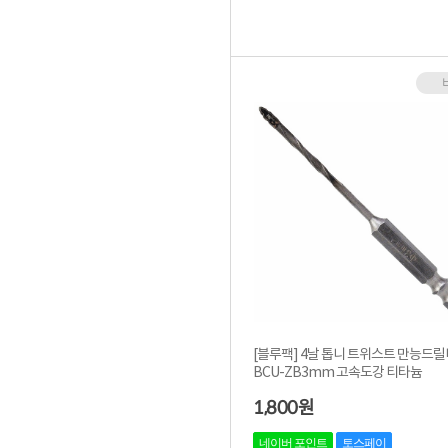
[블루팩] 4날 톱니 트위스트 만능드
BCU-ZB3mm 고속도강 티타늄
1,800
원
네이버 포인트
토스페이