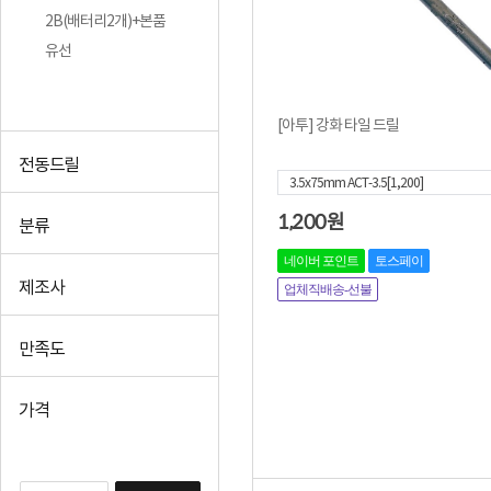
2B(배터리2개)+본품
유선
[아투] 강화 타일 드릴
전동드릴
3.5x75mm ACT-3.5[1,200]
1,200
원
분류
네이버 포인트
토스페이
제조사
업체직배송-선불
만족도
가격