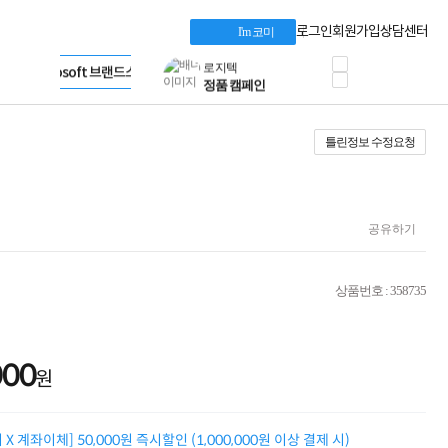
HP 프로데스크 4
Dell 구매 찬스
Apple 기업전용관
로그인
회원가입
상담센터
I'm 코미
프로 에센셜
HP 브랜드스토어
타협 없는 게이밍
LG gram & 브랜드스토어
공식
HP OMEN
Microsoft 브랜드스토어
로지텍
AMD 브랜드스토어
정품 캠페인
Intel 브랜드스토어
틀린정보 수정요청
삼성 키보드&마우스
RAZER 브랜드스토어
10% 쿠폰 할인
Apple 기업전용관
케이블메이트 3분기
케이블 전설이 되다
야식까지 책임진다!
공유하기
승리를 부르는 오멘
ASUS ROG
20주년 한정판
상품번호 : 358735
AMD로 시작하는
스마트 오피스환경
AI비즈니스 노트북
HP엘리트북/프로북
000
원
비즈니스 강자
HP 프로북 4
리뷰 Npay 증정
X 계좌이체] 50,000원 즉시할인 (1,000,000원 이상 결제 시)
MSI 공유기