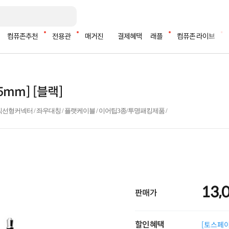
컴퓨존추천
전용관
매거진
결제혜택
래플
컴퓨존 라이브
5mm] [블랙]
잭 / 직선형커넥터 / 좌우대칭 / 플랫케이블 / 이어팁3종/투명패킹제품 /
13,
판매가
할인혜택
[토스페이 