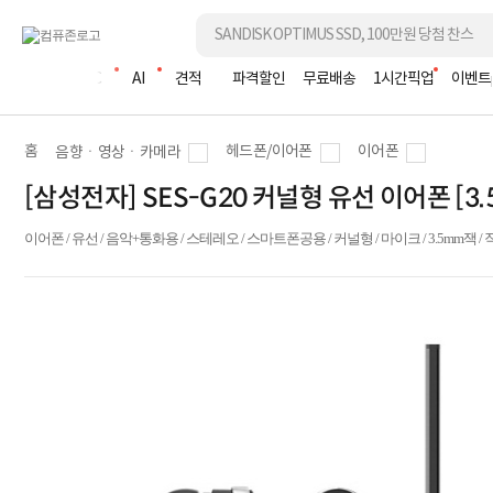
조립PC
AI
견적
파격할인
무료배송
1시간픽업
이벤트
홈
헤드폰/이어폰
이어폰
음향ㆍ영상ㆍ카메라
[삼성전자] SES-G20 커널형 유선 이어폰 [3.
이어폰 / 유선 / 음악+통화용 / 스테레오 / 스마트폰공용 / 커널형 / 마이크 / 3.5mm