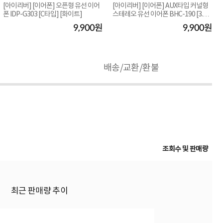
[아이리버] [이어폰] 오픈형 유선 이어
[아이리버] [이어폰] AUX타입 커널형
폰 IDP-G303 [C타입] [화이트]
스테레오 유선 이어폰 BHC-190 [3.5
mm] [화이트...
9,900원
9,900원
배송/교환/환불
조회수 및 판매량
최근 판매량 추이