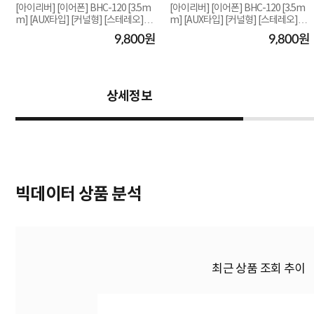
7
[아이리버] [이어폰] BHC-120 [3.5m
[아이리버] [이어폰] BHC-120 [3.5m
m] [AUX타입] [커널형] [스테레오]
m] [AUX타입] [커널형] [스테레오]
원
[화이트]
[블랙]
9,800원
9,800원
상세정보
빅데이터 상품 분석
최근 상품 조회 추이