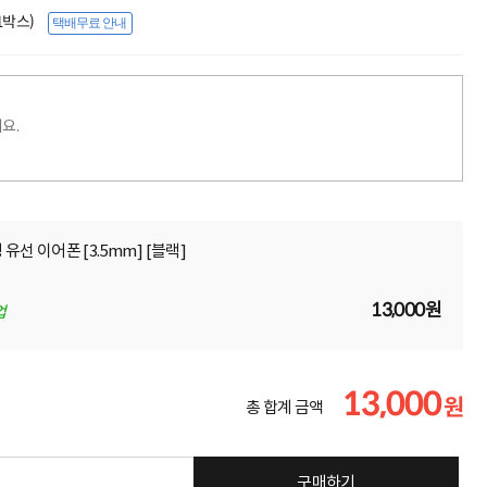
(1박스)
택배무료 안내
요.
 유선 이어폰 [3.5mm] [블랙]
13,000원
업
13,000
원
총 합계 금액
구매하기