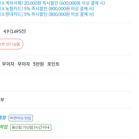
X 계좌이체] 20,000원 즉시할인 (600,000원 이상 결제 시)
적립금 3% 페이백
X 농협카드] 5% 즉시할인 (800,000원 이상 결제 시)
시스코 스위칭허브
X 현대카드] 5% 즉시할인 (800,000원 이상 결제 시)
누적 금액 별
적립금 페이백!
Dell 구매왕
4.9 (1,695건)
상품권 30만원
삼성모니터 여름맞이
스트 인기상품
특별 할인 이벤트
한단계 더 진화한
HAF II 500
무이자
무이자
5만원
포인트
AI 업무환경 완성
HP 워크스테이션
비보북399,000
ASUS 단독초특가
AMD 탑재
게이밍 노트북
할부
여름맞이 사은품
HP 프로데스크 4
Dell 구매 찬스
출발
빠른배송 방법
프로 에센셜
간픽업
용산점·가산점 1시간 이내