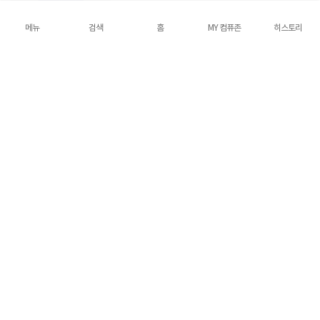
333,250원
메뉴
검색
홈
MY 컴퓨존
히스토리
5
2건
토스페이
무료배송
[TP-LINK] TP-LINK Omada EAP670 [무선
AP/WiFi 6/PoE/내장안테나]
250,500원
5
7건
토스페이
무료배송
[TP-LINK] 티피링크 Omada OC300 [AP컨트
롤러/PoE지원]
683,100원
5
7건
토스페이
무료배송