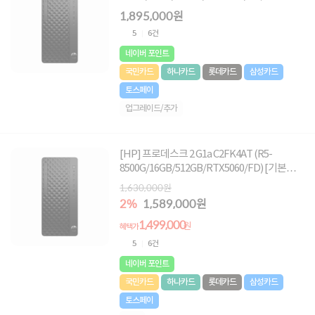
[Windows11Pro 추가]
1,895,000원
5
6건
네이버 포인트
국민카드
하나카드
롯데카드
삼성카드
토스페이
업그레이드/추가
[HP] 프로데스크 2 G1a C2FK4AT (R5-
8500G/16GB/512GB/RTX5060/FD) [기본제
품]★오직 컴퓨존에서만, 여름맞이 HP 데스크
1,630,000원
탑 한정특가!★
2%
1,589,000원
1,499,000
원
혜택가
5
6건
네이버 포인트
국민카드
하나카드
롯데카드
삼성카드
토스페이