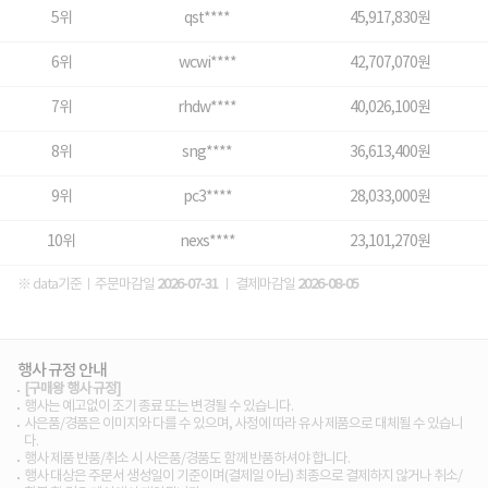
5위
qst****
45,917,830원
6위
wcwi****
42,707,070원
7위
rhdw****
40,026,100원
8위
sng****
36,613,400원
9위
pc3****
28,033,000원
10위
nexs****
23,101,270원
※ data기준ㅣ주문마감일
2026-07-31
ㅣ 결제마감일
2026-08-05
행사 규정 안내
[구매왕 행사 규정]
행사는 예고없이 조기 종료 또는 변경될 수 있습니다.
사은품/경품은 이미지와 다를 수 있으며, 사정에 따라 유사 제품으로 대체될 수 있습니
다.
행사 제품 반품/취소 시 사은품/경품도 함께 반품하셔야 합니다.
행사 대상은 주문서 생성일이 기준이며(결제일 아님) 최종으로 결제하지 않거나 취소/