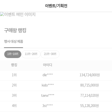
이벤트/기획전
구매왕 랭킹
행사 대상 제품
1위~10위
11위~20위
21위~30위
랭킹
아이디
1위
dle****
134,724,000원
2위
kido****
80,715,000원
3위
taew****
77,114,020원
4위
3st****
55,128,200원