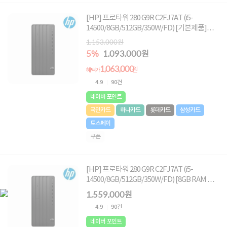
[HP] 프로타워 280 G9R C2FJ7AT (i5-
14500/8GB/512GB/350W/FD) [기본제품]★
오직 컴퓨존에서만, 여름맞이 HP 데스크탑 한
1,153,000원
정특가!★
5%
1,093,000원
1,063,000
원
혜택가
4.9
90건
네이버 포인트
국민카드
하나카드
롯데카드
삼성카드
토스페이
쿠폰
[HP] 프로타워 280 G9R C2FJ7AT (i5-
14500/8GB/512GB/350W/FD) [8GB RAM 추
가(총16GB) + 1TB (NVMe SSD) 교체]
1,559,000원
4.9
90건
네이버 포인트