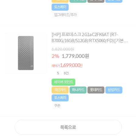
토스페이
업그레이드/추가
[HP] 프로데스크 2 G1a C2FK6AT (R7-
8700G/16GB/512GB/RTX5060/FD) [기본제
품]★오직 컴퓨존에서만, 여름맞이 HP 데스크
1,820,000원
탑 한정특가!★
2%
1,779,000원
1,699,000
원
혜택가
5
0건
네이버 포인트
국민카드
하나카드
롯데카드
삼성카드
토스페이
쿠폰
목록으로