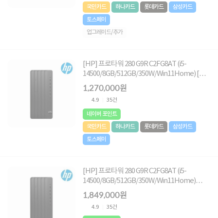
국민카드
하나카드
롯데카드
삼성카드
토스페이
업그레이드/추가
[HP] 프로타워 280 G9R C2FG8AT (i5-
14500/8GB/512GB/350W/Win11Home) [기
본제품]
1,270,000원
4.9
35건
네이버 포인트
국민카드
하나카드
롯데카드
삼성카드
토스페이
[HP] 프로타워 280 G9R C2FG8AT (i5-
14500/8GB/512GB/350W/Win11Home)
[8GB RAM 추가(총16GB) + 1TB (NVMe SSD)
1,849,000원
교체]
4.9
35건