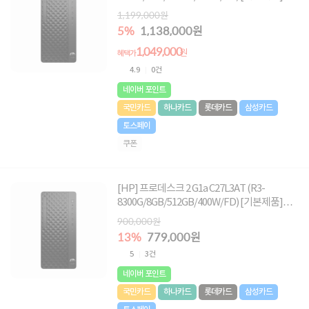
오직 컴퓨존에서만, 여름맞이 HP 데스크탑 한
1,199,000원
정특가!★
5%
1,138,000원
1,049,000
원
혜택가
4.9
0건
네이버 포인트
국민카드
하나카드
롯데카드
삼성카드
토스페이
쿠폰
[HP] 프로데스크 2 G1a C27L3AT (R3-
8300G/8GB/512GB/400W/FD) [기본제품]★
오직 컴퓨존에서만, 여름맞이 HP 데스크탑 한
900,000원
정특가!★
13%
779,000원
5
3건
네이버 포인트
국민카드
하나카드
롯데카드
삼성카드