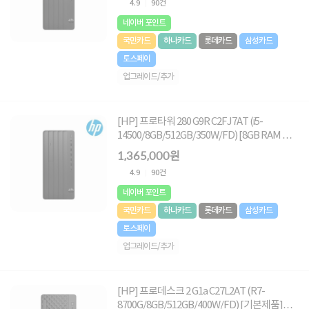
4.9
90건
네이버 포인트
국민카드
하나카드
롯데카드
삼성카드
토스페이
업그레이드/추가
[HP] 프로타워 280 G9R C2FJ7AT (i5-
14500/8GB/512GB/350W/FD) [8GB RAM 추
가(총16GB)]
1,365,000원
4.9
90건
네이버 포인트
국민카드
하나카드
롯데카드
삼성카드
토스페이
업그레이드/추가
[HP] 프로데스크 2 G1a C27L2AT (R7-
8700G/8GB/512GB/400W/FD) [기본제품]★