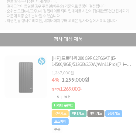
환불 할 경우 대상에서 제외됩니다.
결제금액이 동일할 경우 주문일(빠른순) 기준으로 랭킹이 결정됩니다.
순위는 오전8시/오후3시 경 업데이트 되며 업데이트 시간에 [결제완료]건만 집계되기
때문에 최종 순위는 바뀔 수 있습니다.
회원 전용 행사로 비회원, 네이버페이 구매 고객은 행사 대상에서 제외됩니다.
행사 대상 제품
[HP] 프로타워 280 G9R C2FG6AT (i5-
14500/8GB/512GB/350W/Win11Pro) [기본제
품]★오직 컴퓨존에서만, 여름맞이 HP 데스크
1,367,000원
탑 한정특가!★
4%
1,299,000원
1,269,000
원
혜택가
5
91건
네이버 포인트
국민카드
하나카드
롯데카드
삼성카드
토스페이
쿠폰