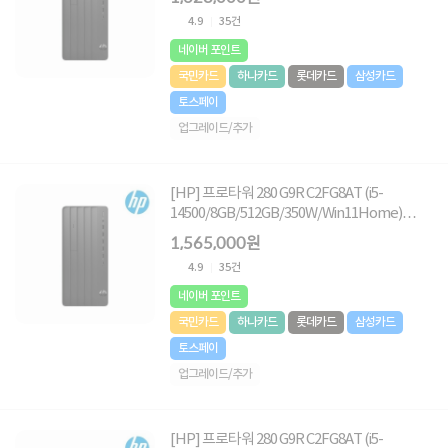
4.9
35건
네이버 포인트
국민카드
하나카드
롯데카드
삼성카드
토스페이
업그레이드/추가
[HP] 프로타워 280 G9R C2FG8AT (i5-
14500/8GB/512GB/350W/Win11Home)
[1TB (HDD) 추가]
1,565,000원
4.9
35건
네이버 포인트
국민카드
하나카드
롯데카드
삼성카드
토스페이
업그레이드/추가
[HP] 프로타워 280 G9R C2FG8AT (i5-