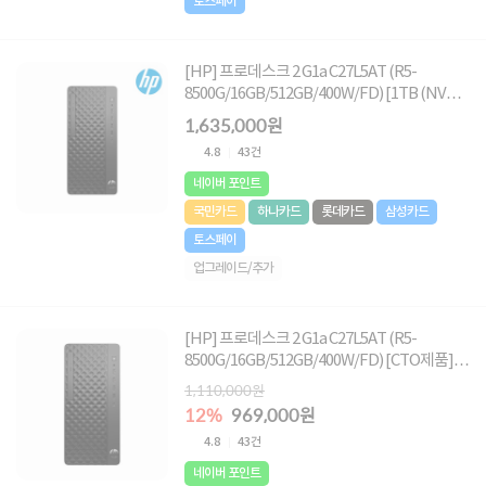
토스페이
[HP] 프로데스크 2 G1a C27L5AT (R5-
8500G/16GB/512GB/400W/FD) [1TB (NVMe
SSD) 교체]
1,635,000원
4.8
43건
네이버 포인트
국민카드
하나카드
롯데카드
삼성카드
토스페이
업그레이드/추가
[HP] 프로데스크 2 G1a C27L5AT (R5-
8500G/16GB/512GB/400W/FD) [CTO제품]★
오직 컴퓨존에서만, 여름맞이 HP 데스크탑 한
1,110,000원
정특가!★
12%
969,000원
4.8
43건
네이버 포인트