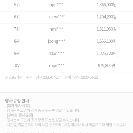
5위
upp****
1,866,000원
6위
juehy****
1,704,200원
7위
hmi****
1,611,950원
8위
joong****
1,556,100원
9위
ddon****
1,025,720원
10위
mpe****
979,800원
※ data기준ㅣ주문마감일
2026-07-17
ㅣ 결제마감일
2026-07-22
행사 규정 안내
[특가 행사 규정]
행사는 예고없이 조기 종료 또는 변경될 수 있습니다.
[구매왕 행사 규정]
행사는 예고없이 조기 종료 또는 변경될 수 있습니다.
사은품/경품은 이미지와 다를 수 있으며, 사정에 따라 유사 제품으로 대체될 수 있습니
다.