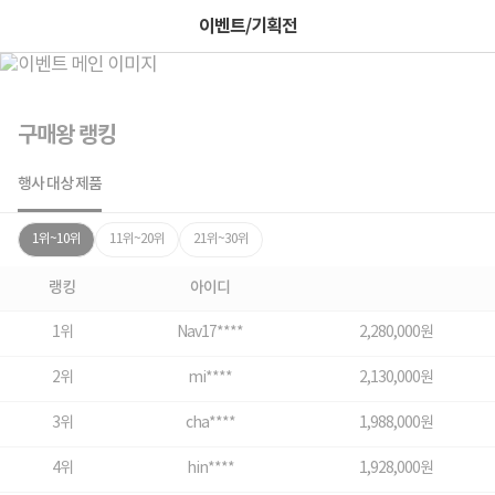
이벤트/기획전
구매왕 랭킹
행사 대상 제품
1위~10위
11위~20위
21위~30위
랭킹
아이디
1위
Nav17****
2,280,000원
2위
mi****
2,130,000원
3위
cha****
1,988,000원
4위
hin****
1,928,000원