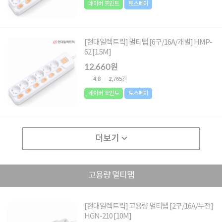
네이버 포인트
토스페이
[현대일렉트릭] 멀티탭 [6구/16A/개별] HMP-
62 [1.5M]
12,660원
4.8
2,765건
네이버 포인트
토스페이
더보기
고용량 멀티탭
[현대일렉트릭] 고용량 멀티탭 [2구/16A/누전]
HGN-210 [10M]