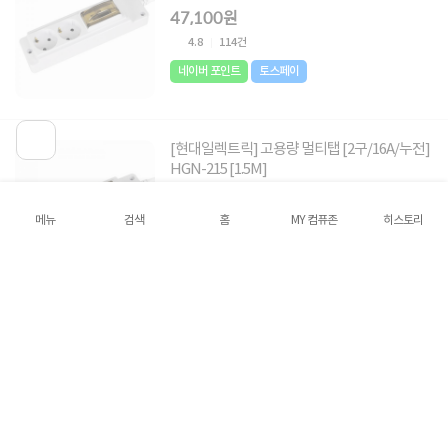
47,100원
4.8
114건
네이버 포인트
토스페이
[현대일렉트릭] 고용량 멀티탭 [2구/16A/누전]
HGN-215 [1.5M]
22,200원
16%
18,500원
메뉴
검색
홈
MY 컴퓨존
히스토리
4.8
114건
네이버 포인트
토스페이
[현대일렉트릭] 고용량 멀티탭 [2구/16A/누전]
HGN-23 [3M]
18,900원
4.8
114건
네이버 포인트
토스페이