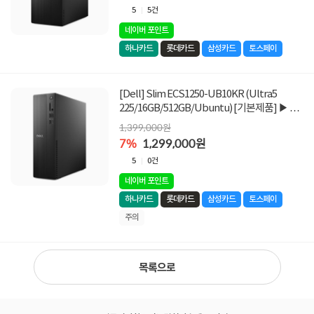
5
5건
네이버 포인트
하나카드
롯데카드
삼성카드
토스페이
[Dell] Slim ECS1250-UB10KR (Ultra5
225/16GB/512GB/Ubuntu) [기본제품] ▶ 한
정 수량 특가 1,299,000원 ◀
1,399,000원
7%
1,299,000원
5
0건
네이버 포인트
하나카드
롯데카드
삼성카드
토스페이
주의
목록으로