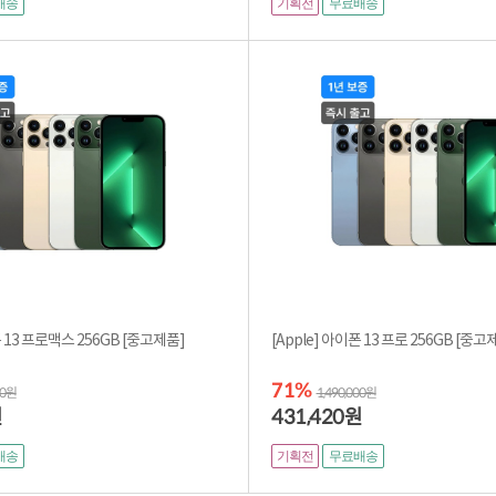
기획전
배송
무료배송
[Apple] 아이폰 13 프로맥스 256GB [중고제품]
[Apple] 아이폰 13 프로 2
71%
00원
1,490,000원
431,420
원
원
기획전
배송
무료배송