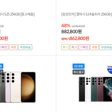
[삼성전자] 갤럭시 S25 256GB [중고제품]
[삼
48%
00원
1,698,400원
882,800
원
원
300원
862,800원
혜택가
기획전
후기
특가
기획전
쿠폰
무료배송
쿠폰
무료배송