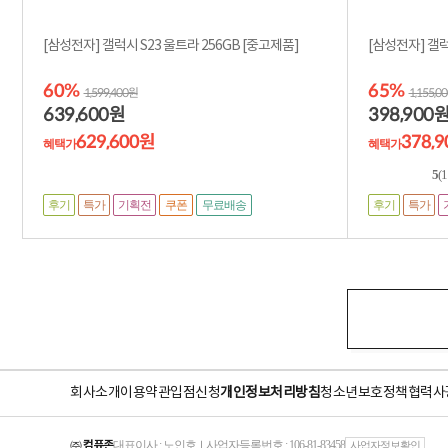
[삼성전자] 갤럭시 S23 울트라 256GB [중고제품]
60%
65%
1,599,400원
1,155,0
639,600
398,900
원
629,600원
378,
혜택가
혜택가
5
(
후기
특가
기획전
후기
특가
쿠폰
무료배송
회사소개
이용약관
입점신청
개인정보처리방침
청소년보호정책
협력사
㈜ 컴퓨존
대표이사 : 노인호
사업자등록번호 : 106-81-83458
｜
사업자정보확인