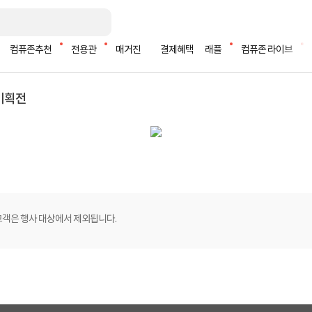
컴퓨존추천
전용관
매거진
결제혜택
래플
컴퓨존 라이브
 기획전
고객은 행사 대상에서 제외됩니다.