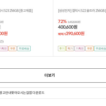
[삼성전자] 갤럭시 S23 256GB [중고제품]
[삼
72%
00원
1,452,000원
400,600
원
원
900원
390,600원
혜택가
1건)
기획전
후기
특가
기획전
쿠폰
무료배송
쿠폰
무료배송
더보기
광고안내
찾아오시는길
앱 다운로드