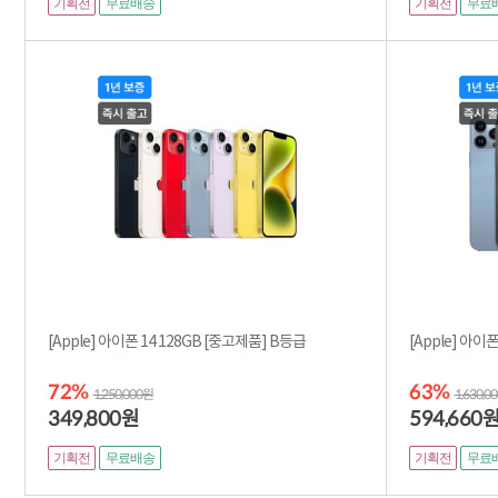
기획전
기획전
무료배송
무료
[Apple] 아이폰 14 128GB [중고제품] B등급
72%
63%
1,250,000원
1,630,0
349,800
594,660
원
기획전
기획전
무료배송
무료