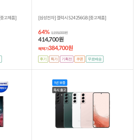
성전자] 갤럭시 S24 울트라 256GB [중고제품]
[삼성전자] 갤럭시 S24 256GB [중고제품]
64%
1,155,000원
414,700
원
384,700원
혜택가
후기
특가
기획전
쿠폰
무료배송