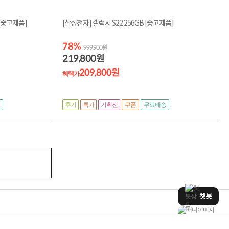
성전자] 갤럭시 S22 울트라 256GB [중고제품]
[삼성전자] 갤럭시 S22 256GB [중고제품]
78%
999,900원
219,800
원
209,800원
혜택가
후기
특가
기획전
쿠폰
무료배송
챗봇