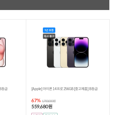
적립금 3% 페이백
시스코 스위칭허브
누적 금액 별
적립금 페이백!
Dell 구매왕
상품권 30만원
삼성모니터 여름맞이
특별 할인 이벤트
한단계 더 진화한
HAF II 500
AI 업무환경 완성
HP 워크스테이션
여름맞이 사은품
HP 프로데스크 4
모든 것을 하나로
HP올인원 단독특가
네트워크 자재
ple] 아이폰 15 128GB [중고제품] B등급
[Apple] 아이폰 14 프로 256GB [중고제품] B등급
혜택 PACK
Dell 구매 찬스
67%
프로 에센셜
1,700,000원
559,680
원