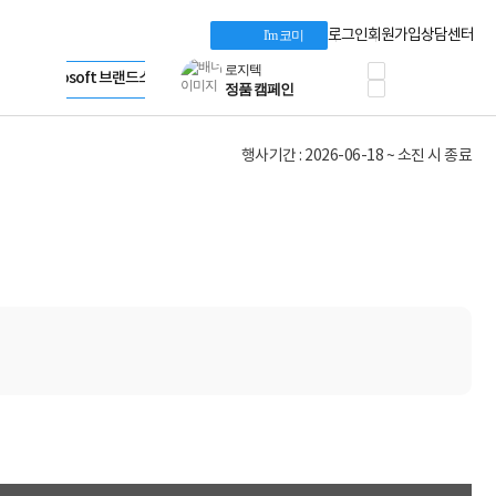
혜택 PACK
Dell 구매 찬스
Apple 기업전용관
로그인
회원가입
상담센터
I'm 코미
프로 에센셜
HP 브랜드스토어
타협 없는 게이밍
LG gram & 브랜드스토어
공식
HP OMEN
Microsoft 브랜드스토어
로지텍
AMD 브랜드스토어
정품 캠페인
Intel 브랜드스토어
행사기간 : 2026-06-18 ~ 소진 시 종료
삼성 키보드&마우스
RAZER 브랜드스토어
10% 쿠폰 할인
Apple 기업전용관
케이블메이트 3분기
케이블 전설이 되다
야식까지 책임진다!
승리를 부르는 오멘
ASUS ROG
20주년 한정판
AMD로 시작하는
스마트 오피스환경
AI비즈니스 노트북
HP엘리트북/프로북
비즈니스 강자
HP 프로북 4
리뷰 Npay 증정
MSI 공유기