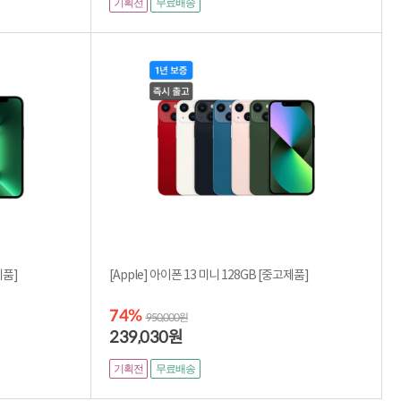
기획전
무료배송
56GB [중고제품]
[Apple] 아이폰 13 미니 128GB [중고제품]
74%
950,000원
239,030
원
기획전
무료배송