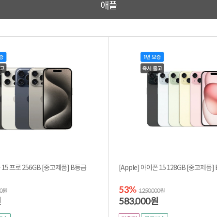
애플
[Apple] 아이폰 15 프로 256GB [중고제품] B등급
[Ap
53%
00원
1,250,000원
583,000
원
원