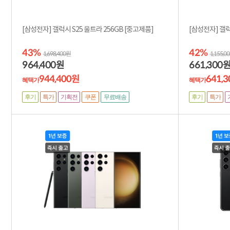
[삼성전자] 갤럭시 S25 울트라 256GB [중고제품]
43%
42%
1,698,400원
1,155,0
964,400
661,300
원
944,400원
641,
혜택가
혜택가
후기
특가
기획전
후기
특가
쿠폰
무료배송