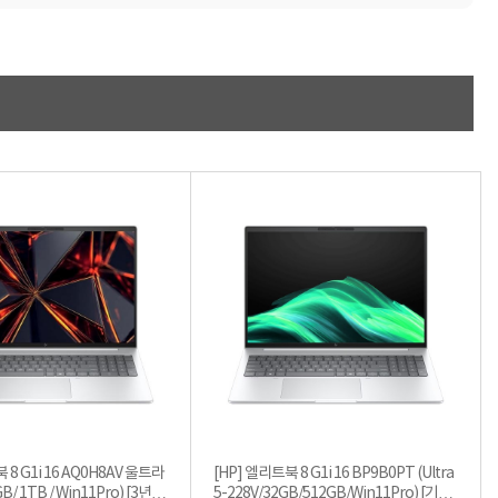
적립금 3% 페이백
시스코 스위칭허브
누적 금액 별
적립금 페이백!
Dell 구매왕
상품권 30만원
삼성모니터 여름맞이
특별 할인 이벤트
한단계 더 진화한
HAF II 500
AI 업무환경 완성
HP 워크스테이션
여름맞이 사은품
HP 프로데스크 4
모든 것을 하나로
HP올인원 단독특가
네트워크 자재
혜택 PACK
Dell 구매 찬스
프로 에센셜
 8 G1i 16 AQ0H8AV 울트라
[HP] 엘리트북 8 G1i 16 BP9B0PT (Ultra
GB/ 1TB / Win11Pro) [3년워
5-228V/32GB/512GB/Win11Pro) [기본