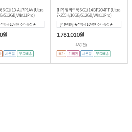
6 G1i 13-AU7P1AV (Ultra
[HP] 엘리트북 6 G1i 14 BP2Q4PT (Ultra
B/512GB/Win11Pro)
7-255H/16GB/512GB/Win11Pro)
★적립금 10만원 추가 증정 ★
[기본제품] ★적립금 10만원 추가 증정 ★
[1,781,010]
40
1,781,010
원
원
4.3
(4건)
가
사은품
특가
기획전
사은품
무료배송
무료배송