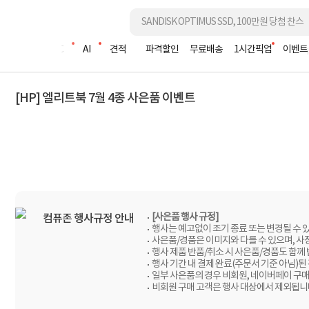
조립PC
AI
견적
파격할인
무료배송
1시간픽업
이벤트
[HP] 엘리트북 7월 4종 사은품 이벤트
[사은품 행사 규정]
컴퓨존 행사규정 안내
행사는 예고없이 조기 종료 또는 변경될 수 
사은품/경품은 이미지와 다를 수 있으며, 사
행사 제품 반품/취소 시 사은품/경품도 함께
행사 기간 내 결제 완료(주문서 기준 아님)된
일부 사은품의 경우 비회원, 네이버페이 구매
비회원 구매 고객은 행사 대상에서 제외됩니