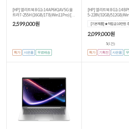
[HP] 엘리트북 8 G1i 14 AP6K1AV 5G 울
[HP] 엘리트북 8 G1i 14 BP9
트라7-255H (16GB/1TB/Win11Pro) [3
5-228V/32GB/512GB/Win
년워런티]
2,599,000
원
[기본제품] ★적립금 10만원 
[2,099,000]
2,099,000
원
5
(1건)
특가
사은품
특가
기획전
사은품
무료배송