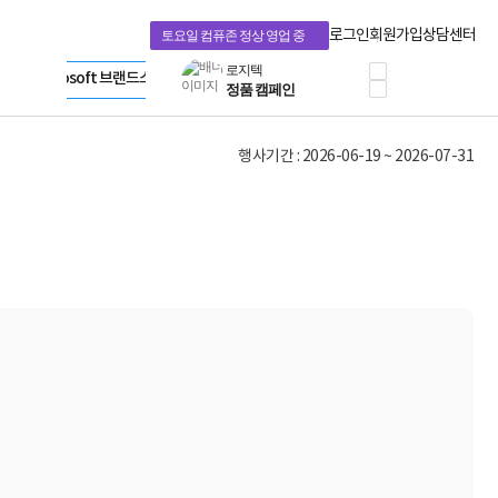
혜택 PACK
Dell 구매 찬스
Apple 기업전용관
로그인
회원가입
상담센터
토요일 컴퓨존 정상 영업 중
프로 에센셜
HP 브랜드스토어
타협 없는 게이밍
LG gram & 브랜드스토어
공식
HP OMEN
Microsoft 브랜드스토어
로지텍
AMD 브랜드스토어
정품 캠페인
Intel 브랜드스토어
행사기간 : 2026-06-19 ~ 2026-07-31
삼성 키보드&마우스
RAZER 브랜드스토어
10% 쿠폰 할인
Apple 기업전용관
케이블메이트 3분기
케이블 전설이 되다
야식까지 책임진다!
승리를 부르는 오멘
ASUS ROG
20주년 한정판
AMD로 시작하는
스마트 오피스환경
AI비즈니스 노트북
HP엘리트북/프로북
비즈니스 강자
HP 프로북 4
리뷰 Npay 증정
MSI 공유기