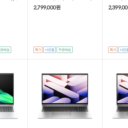
년워런티]
런티]
2,799,000
2,399,0
원
특가
사은품
특가
사은
무료배송
무료배송