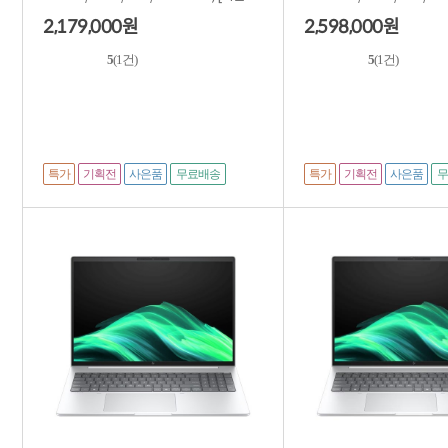
품] ★적립금...
제품] ★적...
2,179,000
2,598,000
원
원
5
(1건)
5
(1건)
특가
기획전
사은품
특가
기획전
사은품
무료배송