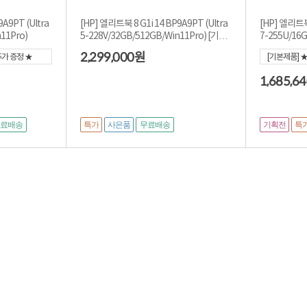
A9PT (Ultra
[HP] 엘리트북 8 G1i 14 BP9A9PT (Ultra
[HP] 엘리트북 
11Pro)
5-228V/32GB/512GB/Win11Pro) [기본
7-255U/16G
제품] 3년워...
2,299,000
원
추가 증정 ★
[기본제품] 
[1,685,640]
1,685,6
특가
사은품
기획전
특
무료배송
무료배송