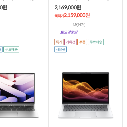
제품] ★적립...
00
2,169,000
원
원
2,159,000원
혜택가
4.9
(44건)
토요일출발
특가
기획전
쿠폰
무료배송
품
사은품
무료배송