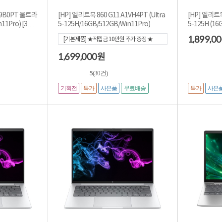
BP9B0PT 울트라
[HP] 엘리트북 860 G11 A1VH4PT (Ultra
[HP] 엘리트북
n11Pro) [3년
5-125H/16GB/512GB/Win11Pro)
5-125H (16
워런티]
1,899,0
[기본제품] ★적립금 10만원 추가 증정 ★
[1,699,000]
1,699,000
원
5
(30건)
기획전
특가
사은품
특가
사은
무료배송