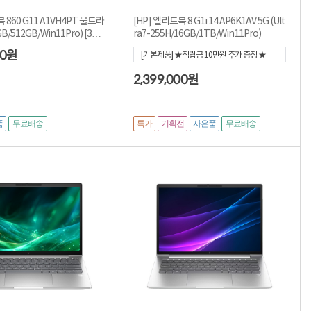
 860 G11 A1VH4PT 울트라
[HP] 엘리트북 8 G1i 14 AP6K1AV 5G (Ult
GB/512GB/Win11Pro) [3년
ra7-255H/16GB/1TB/Win11Pro)
00
원
[기본제품] ★적립금 10만원 추가 증정 ★
[2,399,000]
2,399,000
원
품
특가
기획전
사은품
무료배송
무료배송