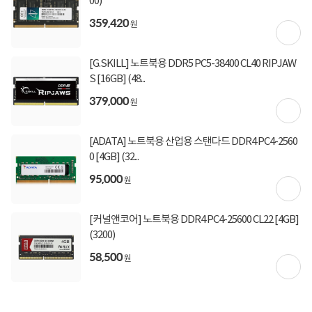
00)
항상 만족 하고 잘 사용 하고 있습니다. 매번 감사합니다. ^^
359,420
원
한달 사용기
[G.SKILL] 노트북용 DDR5 PC5-38400 CL40 RIPJAW
Nav75****
2026-08-06
0
S [16GB] (48...
[16GB] (5600)
379,000
원
포장도 꼼꼼하고 상품도 좋습니다 배송도 빠르고 좋아요
[ADATA] 노트북용 산업용 스탠다드 DDR4 PC4-2560
0 [4GB] (32...
95,000
원
처음에 작성한 구매후기 보기
[커널앤코어] 노트북용 DDR4 PC4-25600 CL22 [4GB]
(3200)
58,500
원
ts8****
2026-08-03
0
[16GB] (5600)
노트북 구매하면서 업그레이드 하려고 추가 구매한 메모리입니다. 조금 비싸긴 했