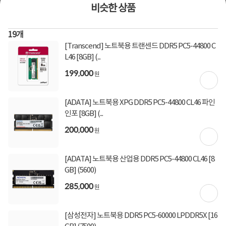
[토스페이 X 계좌이체] 20,000원 즉시할인
비슷한 상품
(600,000원 이상 결제 시)
[토스페이 X 농협카드] 5% 즉시할인 (800,000원 이
상 결제 시)
19
개
[토스페이 X 현대카드] 5% 즉시할인 (800,000원 이
[Transcend] 노트북용 트랜센드 DDR5 PC5-44800 C
상 결제 시)
L46 [8GB] (...
무이자 할부혜택
199,000
원
결제혜택
5만원
5%
[ADATA] 노트북용 XPG DDR5 PC5-44800 CL46 파인
370원 적립
적립금
인포 [8GB] (...
미정
입고일
200,000
원
배송정보
[ADATA] 노트북용 산업용 DDR5 PC5-44800 CL46 [8
오늘 출발
빠른배송 방법
GB] (5600)
2,500원 (1박스)
배송비
285,000
원
[삼성전자] 노트북용 DDR5 PC5-60000 LPDDR5X [16
상세정보
구매후기(
1,607
)
Q&A(
5
)