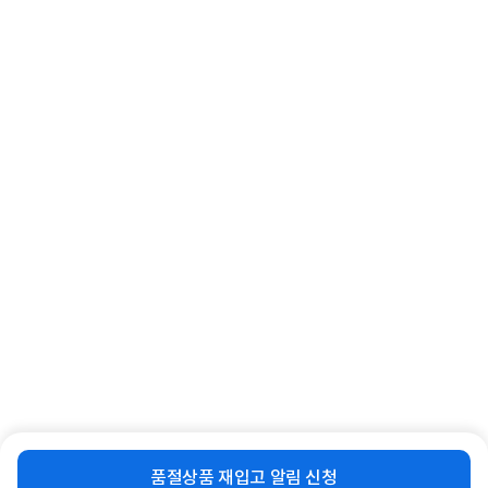
[16GB] (5600)
JMA1PU [블랙/USB]
405,000
9,900
원
원
동일 브랜드 상품 더보기
로그인
공지사항
오시는길
회사소개
PC버전
1588-8377
컴퓨존 APP
(주)컴퓨존 사업자 정보
이용약관
개인정보처리방침
청소년보호정책
사업자확인
비슷한 상품
재입고 알림 신청
품절상품 재입고 알림 신청