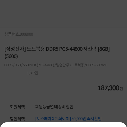
상품번호
1008900
[삼성전자] 노트북용 DDR5 PC5-44800 저전력 [8GB]
(5600)
DDR5 / 8GB / 5600MHz (PC5-44800) / 방열판 무 / 노트북용 / DDR5-SDRAM
1,607
건
187,300
원
회원등급별 배송비 할인
회원혜택
[토스페이 X 계좌이체] 50,000원 즉시할인
할인혜택
(1,000,000원 이상 결제 시)