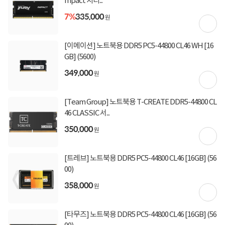
mpact 지티...
7%
335,000
원
5
상품
만족해요
98%
가격
합리적이에요
92%
배송
빨라요
98%
[이메이션] 노트북용 DDR5 PC5-44800 CL46 WH [16
GB] (5600)
349,000
원
[Team Group] 노트북용 T-CREATE DDR5-44800 CL
46 CLASSIC 서...
350,000
원
[트레브] 노트북용 DDR5 PC5-44800 CL46 [16GB] (56
00)
358,000
원
ig****
2026-08-06
0
[타무즈] 노트북용 DDR5 PC5-44800 CL46 [16GB] (56
[8GB] (5600)