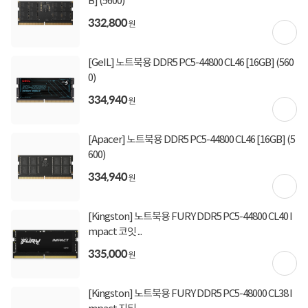
B] (5600)
332,800
원
[GeIL] 노트북용 DDR5 PC5-44800 CL46 [16GB] (560
0)
상세정보 펼쳐보기
334,940
원
[Apacer] 노트북용 DDR5 PC5-44800 CL46 [16GB] (5
600)
334,940
원
상품고시정보
교환/반품/환불
배송안내
[Kingston] 노트북용 FURY DDR5 PC5-44800 CL40 I
mpact 코잇 ...
신고
잘못된 상품정보가 있으면 알려주세요.
335,000
원
구매후기
[Kingston] 노트북용 FURY DDR5 PC5-48000 CL38 I
총
1,607
건
지금 후기쓰면 적립금 2배!