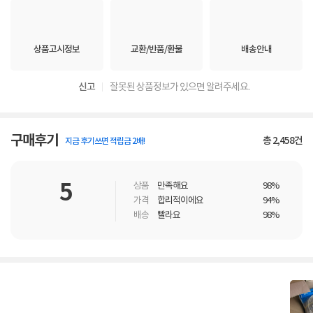
상품고시정보
교환/반품/환불
배송안내
신고
잘못된 상품정보가 있으면 알려주세요.
구매후기
총
2,458
건
지금 후기쓰면 적립금 2배!
5
상품
만족해요
98%
가격
합리적이에요
94%
배송
빨라요
98%