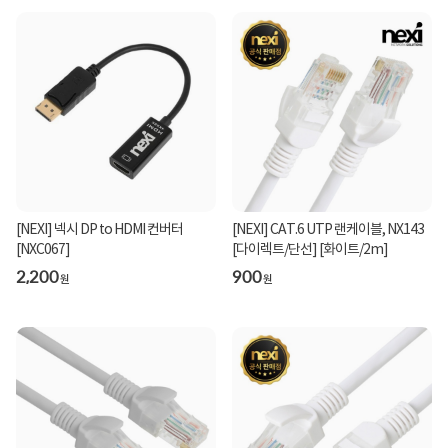
[NEXI] 넥시 DP to HDMI 컨버터
[NEXI] CAT.6 UTP 랜케이블, NX143
[NXC067]
[다이렉트/단선] [화이트/2m]
2,200
900
원
원