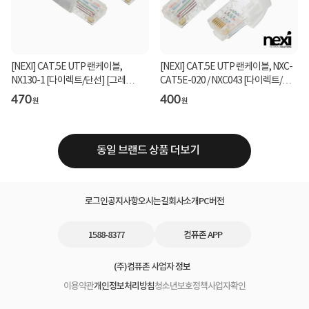
[NEXI] CAT.5E UTP 랜케이블,
[NEXI] CAT.5E UTP 랜케이블, NXC-
NX130-1 [다이렉트/단선] [그레
CAT5E-020 / NXC043 [다이렉트/단
이/1.5m]
선] [화이트/2m]
470
400
원
원
동일 브랜드 상품 더보기
로그인
공지사항
오시는길
회사소개
PC버전
1588-8377
컴퓨존 APP
(주)컴퓨존 사업자 정보
이용약관
개인정보처리방침
청소년보호정책
사업자확인