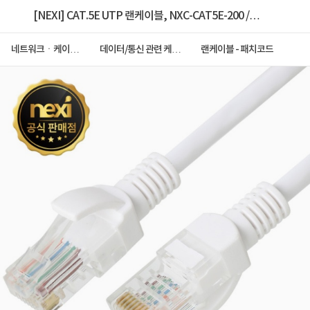
[NEXI] CAT.5E UTP 랜케이블, NXC-CAT5E-200 /
NXC049 [다이렉트/단선] [화이트/20m]
네트워크ㆍ케이블
데이터/통신 관련 케이
랜케이블 - 패치코드
ㆍCCTV
블