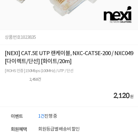
상품번호
1023835
[NEXI] CAT.5E UTP 랜케이블, NXC-CAT5E-200 / NXC049
[다이렉트/단선] [화이트/20m]
[ ROHS 인증 ] 150Mbps (100MHz) / UTP / 단선
2,458
건
2,120
원
1건
진행 중
이벤트
회원등급별 배송비 할인
회원혜택