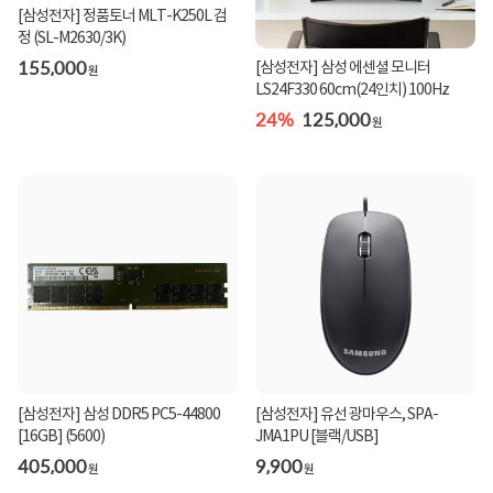
[삼성전자] 정품토너 MLT-K250L 검
정 (SL-M2630/3K)
155,000
[삼성전자] 삼성 에센셜 모니터
원
LS24F330 60cm(24인치) 100Hz
24%
125,000
원
[삼성전자] 삼성 DDR5 PC5-44800
[삼성전자] 유선 광마우스, SPA-
[16GB] (5600)
JMA1PU [블랙/USB]
405,000
9,900
원
원