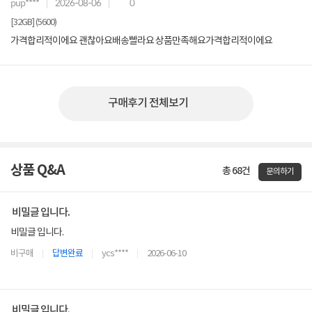
pup****
2026-08-06
0
[32GB] (5600)
가격합리적이에요 괜찮아요배송빨라요 상품만족해요가격합리적이에요
구매후기 전체보기
상품 Q&A
총 68건
문의하기
비밀글 입니다.
비밀글 입니다.
비구매
답변완료
ycs****
2026-06-10
비밀글 입니다.