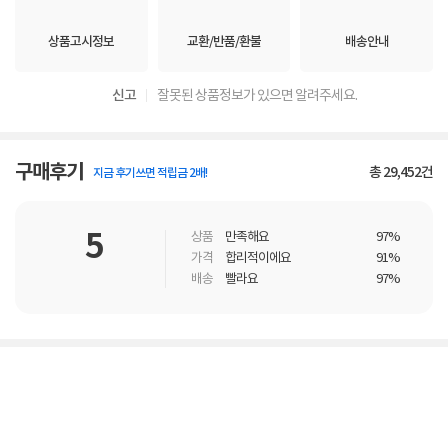
상품고시정보
교환/반품/환불
배송안내
신고
잘못된 상품정보가 있으면 알려주세요.
구매후기
총
29,452
건
지금 후기쓰면 적립금 2배!
5
상품
만족해요
97%
가격
합리적이에요
91%
배송
빨라요
97%