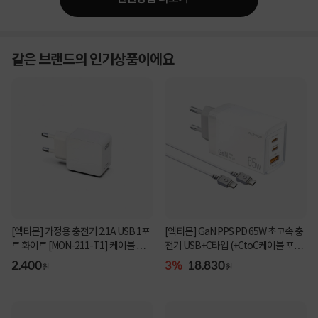
같은 브랜드의 인기상품이에요
[엑티몬] 가정용 충전기 2.1A USB 1포
[엑티몬] GaN PPS PD 65W 초고속 충
트 화이트 [MON-211-T1] 케이블 미포
전기 USB+C타입 (+CtoC케이블 포함)
함
[C타입:2포트...
2,400
3%
18,830
원
원