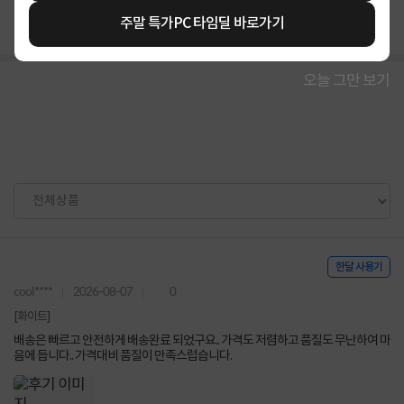
배송
빨라요
96%
주말 특가PC 타임딜 바로가기
오늘 그만 보기
한달 사용기
cool****
2026-08-07
0
[화이트]
배송은 빠르고 안전하게 배송완료 되었구요.. 가격도 저렴하고 품질도 무난하여 마
음에 듭니다.. 가격대비 품질이 만족스럽습니다.