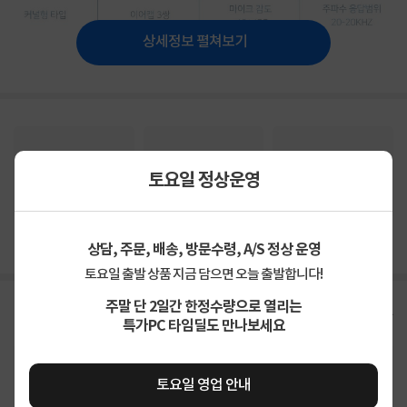
상세정보 펼쳐보기
토요일 정상운영
상품고시정보
교환/반품/환불
배송안내
신고
잘못된 상품정보가 있으면 알려주세요.
상담, 주문, 배송, 방문수령, A/S 정상 운영
토요일 출발 상품 지금 담으면 오늘 출발합니다!
주말 단 2일간 한정수량으로 열리는
구매후기
총
369
건
지금 후기쓰면 적립금 2배!
특가PC 타임딜도 만나보세요
4.9
상품
만족해요
95%
토요일 영업 안내
가격
합리적이에요
95%