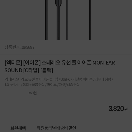
상품번호
1085697
[엑티몬] [이어폰] 스테레오 유선 줄 이어폰 MON-EAR-
SOUND [C타입] [블랙]
엑티몬 스테레오 유선 줄 이어폰 C타입 / USB-C / 커널형 이어폰 / 좌우대칭형 /
1.0m~1.4m / 통화 / 볼륨조절 / 마이크 / 재생/멈춤조절
369
건
3,820
원
회원등급별 배송비 할인
회원혜택