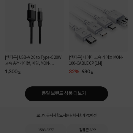
[엑티몬] USB-A 2.0 to Type-C 20W
[엑티몬] 데이터 고속 케이블 MON-
고속 충전케이블, 메탈, MON-
100-CABLE CP [1M]
MCABLE-120 [1.2m]
1,300
32%
680
원
원
동일 브랜드 상품 더보기
로그인
공지사항
오시는길
회사소개
PC버전
1588-8377
컴퓨존 APP