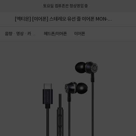
토요일 컴퓨존은 정상영업 중
[엑티몬] [이어폰] 스테레오 유선 줄 이어폰 MON-
EAR-SOUND [C타입] [블랙]
음향ㆍ영상ㆍ카메
헤드폰/이어폰
이어폰
라