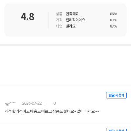
4.8
상품
만족해요
86%
가격
합리적이에요
83%
배송
빨라요
83%
한달 사용기
kgy****
2026-07-22
0
가격 합리적이고 배송도 빠르고 상품도 좋네요~ 많이 파세요~~