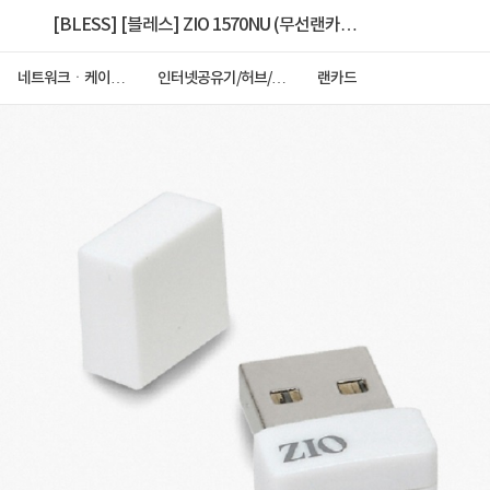
[BLESS] [블레스] ZIO 1570NU (무선랜카
드/USB/150Mbps)
네트워크ㆍ케이블
인터넷공유기/허브/랜
랜카드
ㆍCCTV
카드