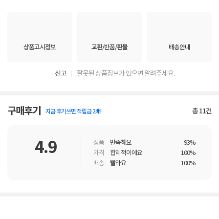
상품고시정보
교환/반품/환불
배송안내
신고
잘못된 상품정보가 있으면 알려주세요.
구매후기
총
11
건
지금 후기쓰면 적립금 2배!
4.9
상품
만족해요
93%
가격
합리적이에요
100%
배송
빨라요
100%