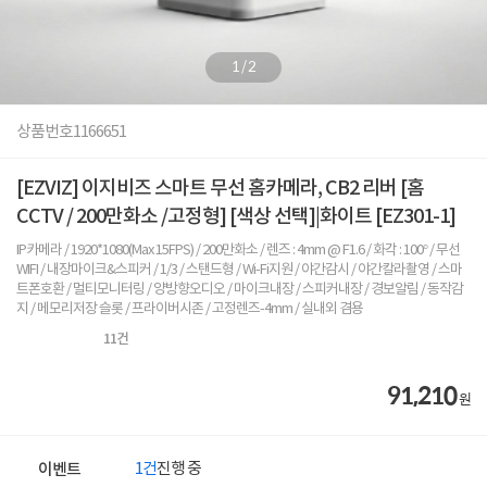
1
/
2
상품번호
1166651
[EZVIZ] 이지비즈 스마트 무선 홈카메라, CB2 리버 [홈
CCTV / 200만화소 /고정형] [색상 선택]|화이트 [EZ301-1]
IP카메라 / 1920*1080(Max 15FPS) / 200만화소 / 렌즈 : 4mm @ F1.6 / 화각 : 100° / 무선
WIFI / 내장마이크&스피커 / 1/3 / 스탠드형 / Wi-Fi지원 / 야간감시 / 야간칼라촬영 / 스마
트폰호환 / 멀티모니터링 / 양방향오디오 / 마이크내장 / 스피커내장 / 경보알림 / 동작감
지 / 메모리저장 슬롯 / 프라이버시존 / 고정렌즈-4mm / 실내외 겸용
11
건
91,210
원
1건
진행 중
이벤트