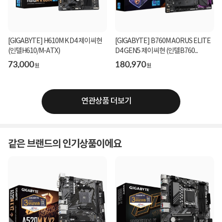
[GIGABYTE] H610M K D4 제이씨현
[GIGABYTE] B760M AORUS ELITE
(인텔H610/M-ATX)
D4 GEN5 제이씨현 (인텔B760...
73,000
180,970
원
원
연관상품 더보기
같은 브랜드의 인기상품이에요