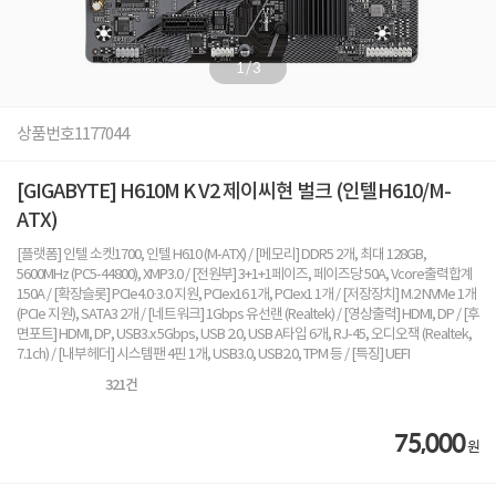
1
/
3
상품번호
1177044
[GIGABYTE] H610M K V2 제이씨현 벌크 (인텔H610/M-
ATX)
[플랫폼] 인텔 소켓1700, 인텔 H610 (M-ATX) / [메모리] DDR5 2개, 최대 128GB,
5600MHz (PC5-44800), XMP3.0 / [전원부] 3+1+1페이즈, 페이즈당 50A, Vcore출력합계
150A / [확장슬롯] PCIe4.0·3.0 지원, PCIex16 1개, PCIex1 1개 / [저장장치] M.2 NVMe 1개
(PCIe 지원), SATA3 2개 / [네트워크] 1Gbps 유선랜 (Realtek) / [영상출력] HDMI, DP / [후
면포트] HDMI, DP, USB3.x 5Gbps, USB 2.0, USB A타입 6개, RJ-45, 오디오잭 (Realtek,
7.1ch) / [내부헤더] 시스템팬 4핀 1개, USB3.0, USB2.0, TPM 등 / [특징] UEFI
321
건
75,000
원