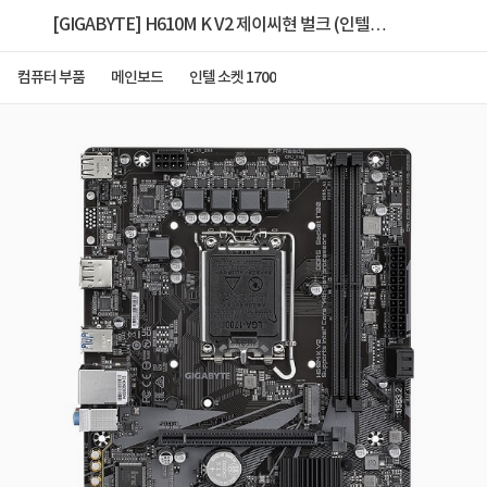
[GIGABYTE] H610M K V2 제이씨현 벌크 (인텔
H610/M-ATX)
컴퓨터 부품
메인보드
인텔 소켓 1700