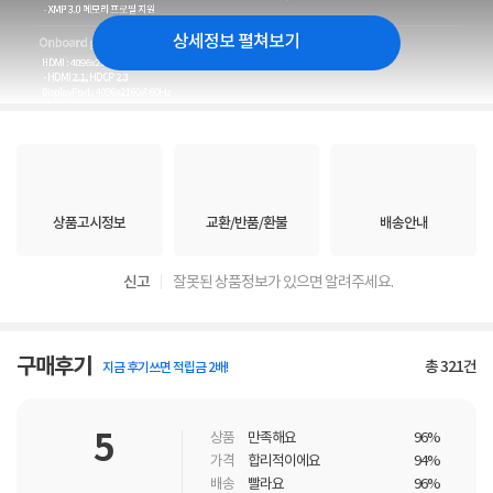
상세정보 펼쳐보기
상품고시정보
교환/반품/환불
배송안내
신고
잘못된 상품정보가 있으면 알려주세요.
구매후기
총
321
건
지금 후기쓰면 적립금 2배!
5
상품
만족해요
96%
가격
합리적이에요
94%
배송
빨라요
96%