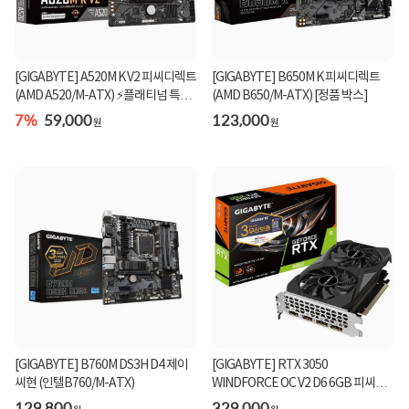
[GIGABYTE] A520M K V2 피씨디렉트
[GIGABYTE] B650M K 피씨디렉트
(AMD A520/M-ATX) ⚡플래티넘 특가
(AMD B650/M-ATX) [정품 박스]
⚡
7%
59,000
123,000
원
원
[GIGABYTE] B760M DS3H D4 제이
[GIGABYTE] RTX 3050
씨현 (인텔B760/M-ATX)
WINDFORCE OC V2 D6 6GB 피씨디
렉트
129,800
329,000