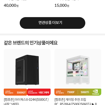
40,000
15,000
원
원
연관상품 더보기
같은 브랜드의 인기상품이에요
[컴퓨존] 아이웍스X-0244 (5500GT/
[컴퓨존] 게이밍 추천 조립
내장그래픽)
PC_R52064 (7500F/5060Ti) ▶ 8월