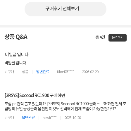
구매후기 전체보기
상품 Q&A
총 4건
문의하기
비밀글 입니다.
비밀글 입니다.
비구매
상품
답변완료
Kko475****
2026-02-20
[3RSYS] Socoool RC1900 구매하면
조립 pc 견적 뽑고 있는데요. [3RSYS] Socoool RC1900 쿨러도 구매하면 전체 조
립빙외 듀얼 공랭쿨러 옵션인 이것도 선택해야 전체 조립이 가능한건가요?
비구매
답변완료
hawti****
2025-10-20