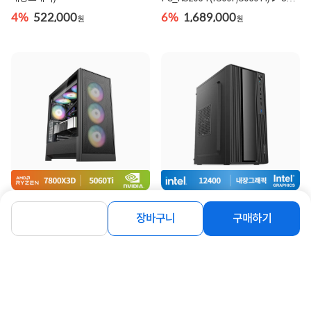
MD Pick ◀
4%
522,000
6%
1,689,000
원
원
[컴퓨존] 게이밍 추천 조립PC_R7877
[컴퓨존] 사무용 추천 조립PC_i51912
(7800X3D/5060Ti) ▶ 8월 MD Pick
(12400/내장그래픽)
장바구니
구매하기
◀
6%
1,982,000
4%
659,000
원
원
동일 브랜드 상품 더보기