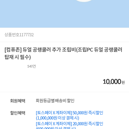
상품번호
1177732
[컴퓨존] 듀얼 공랭쿨러 추가 조립비(조립PC 듀얼 공랭쿨러
탑재 시 필수)
547
건
10,000
원
회원등급별 배송비 할인
회원혜택
[토스페이 X 계좌이체] 50,000원 즉시할인
할인혜택
(1,000,000원 이상 결제 시)
[토스페이 X 계좌이체] 20,000원 즉시할인