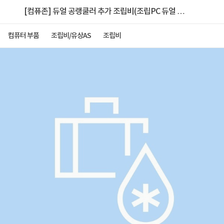
[컴퓨존] 듀얼 공랭쿨러 추가 조립비(조립PC 듀얼 공랭
쿨러 탑재 시 필수)
컴퓨터 부품
조립비/유상AS
조립비