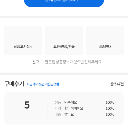
상품고시정보
교환/반품/환불
배송안내
신고
잘못된 상품정보가 있으면 알려주세요.
구매후기
총
547
건
지금 후기쓰면 적립금 2배!
5
상품
만족해요
100%
가격
합리적이에요
100%
배송
빨라요
100%