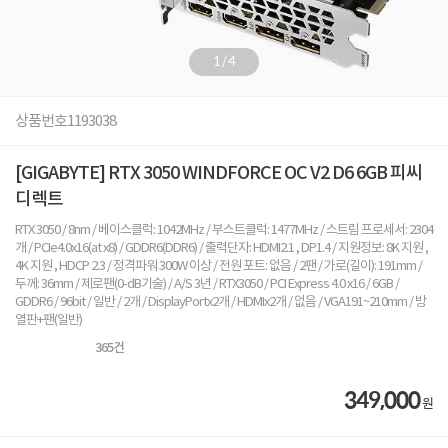
1
/
4
상품번호
1193038
[GIGABYTE] RTX 3050 WINDFORCE OC V2 D6 6GB 피씨
디렉트
RTX 3050 / 8nm / 베이스클럭: 1042MHz / 부스트클럭: 1477MHz / 스트림 프로세서: 2304
개 / PCIe4.0x16(at x8) / GDDR6(DDR6) / 출력단자: HDMI2.1 , DP1.4 / 지원정보: 8K 지원 ,
4K 지원 , HDCP 2.3 / 정격파워 300W 이상 / 전원 포트: 없음 / 2팬 / 가로(길이): 191mm /
두께: 36mm / 제로팬(0-dB기술) / A/S 3년 / RTX3050 / PCI Express 4.0 x16 / 6GB /
GDDR6 / 96bit / 일반 / 2개 / DisplayPortx2개 / HDMIx2개 / 없음 / VGA191~210mm / 방
열판+팬(일반)
365
건
349,000
원