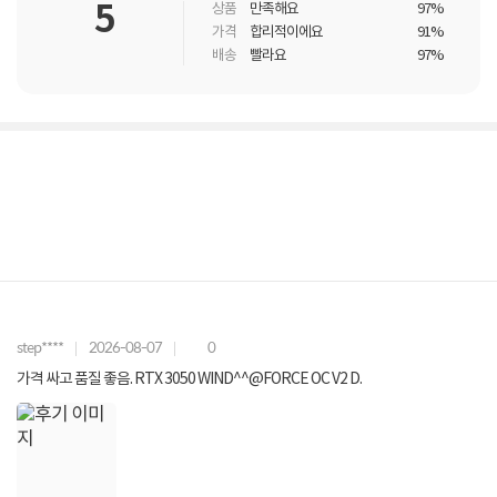
5
상품
만족해요
97%
가격
합리적이에요
91%
배송
빨라요
97%
step****
2026-08-07
0
가격 싸고 품질 좋음. RTX 3050 WIND^^@FORCE OC V2 D.