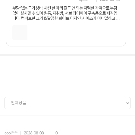
부담 없는 극가성비: 치킨 한 마리 값도 안 되는 저렴한 가격으로 부담
없이 설치할 수 있어 원룸, 자취방, 서브 와이파이 구축용으로 제격입
니다. 컴팩트한 크기 & 깔끔한 화이트 디자인: 사이즈가 미니멀하고 가
벼워 책상 한구석이나 선반 위 등 좁은 공간 어디에나 설치하기 좋습니
다. 안정적인 2.4GHz 무선 성능: 2T2R 5dBi 고성능 안테나 2개가 탑
재되어 있어 100Mbps 광랜 환경에서 웹서핑, 유튜브 시청, 간단한 업
무용으로 끊김 없이 안정적인 속도를 제공합니다. 쉬운 설치 및 한글
모바일 앱 지원: ipTIME 전용 설치 도우미 앱이나 모바일 iPAp을 통해
초보자도 몇 번의 클릭만으로 손쉽게 와이파이 이름과 비밀번호를 설
정할 수 있습니다.
cool****
2026-08-08
0