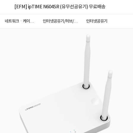
[EFM] ipTIME N604SR (유무선공유기) 무료배송
네트워크ㆍ케이블
인터넷공유기/허브/랜
인터넷공유기
ㆍCCTV
카드