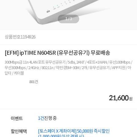
1
/
3
상품번호
1194926
[EFM] ipTIME N604SR (유무선공유기) 무료배송
300Mbps급 11n 4LAN 포트 유무선공유기 / 5dbi, 2ANT / 4포트+1WAN / 유선100Mbps /
무선300Mbps / 2.4GHz / 802.11n / 약:반경5M~30M / 2개 / 유무선공유기 / APP지원 / 아
답타 / 케이블
801
건
21,600
원
1건
진행 중
이벤트
[토스페이 X 계좌이체] 50,000원 즉시할인
할인혜택
(1,000,000원 이상 결제 시)