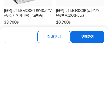
[EFM] ipTIME AX2004T 화이트 (유무
[EFM] ipTIME H8008R (스위칭허
선공유기/기가비트) [무료배송]
브/8포트/1000Mbps)
33,900
18,900
원
원
장바구니
구매하기
동일 브랜드 상품 더보기
로그인
공지사항
오시는길
회사소개
PC버전
1588-8377
컴퓨존 APP
(주)컴퓨존 사업자 정보
이용약관
개인정보처리방침
청소년보호정책
사업자확인