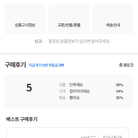
상품고시정보
교환/반품/환불
배송안내
신고
잘못된 상품정보가 있으면 알려주세요.
구매후기
총
801
건
지금 후기쓰면 적립금 2배!
5
상품
만족해요
96%
가격
합리적이에요
94%
배송
빨라요
95%
베스트 구매후기
sydat****
2026-08-06