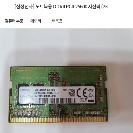
[삼성전자] 노트북용 DDR4 PC4-25600 저전력 (23년
도 이전 주차) [8GB] (3200)
컴퓨터 부품
메모리
노트북용