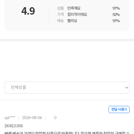
4.9
상품
만족해요
97%
가격
합리적이에요
92%
배송
빨라요
97%
한달 사용기
qst****
2026-08-06
0
[8GB] (3200)