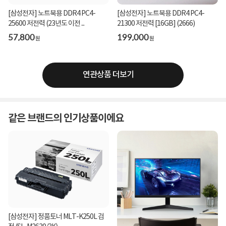
[삼성전자] 노트북용 DDR4 PC4-
[삼성전자] 노트북용 DDR4 PC4-
25600 저전력 (23년도 이전 ...
21300 저전력 [16GB] (2666)
57,800
199,000
원
원
연관상품 더보기
같은 브랜드의 인기상품이에요
[삼성전자] 정품토너 MLT-K250L 검