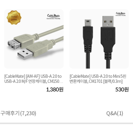
[CableMate] [AM-AF] USB-A 2.0 to
[CableMate] USB-A 2.0 to Mini 5핀
USB-A 2.0 M/F 연장케이블, CM1508
변환케이블, CM1701 [블랙/0.3m]
[5m]
1,380원
530원
구매후기(
7,230
)
Q&A(
1
)