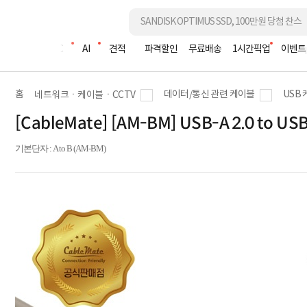
조립PC
AI
견적
파격할인
무료배송
1시간픽업
이벤트
홈
데이터/통신 관련 케이블
USB
네트워크ㆍ케이블ㆍCCTV
[CableMate] [AM-BM] USB-A 2.0 to U
기본단자 : A to B (AM-BM)