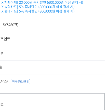
X 계좌이체] 20,000원 즉시할인 (600,000원 이상 결제 시)
누적 금액 별
X 농협카드] 5% 즉시할인 (800,000원 이상 결제 시)
적립금 페이백!
X 현대카드] 5% 즉시할인 (800,000원 이상 결제 시)
Dell 구매왕
상품권 30만원
삼성모니터 여름맞이
5 (7,230건)
특별 할인 이벤트
한단계 더 진화한
HAF II 500
포인트
AI 업무환경 완성
HP 워크스테이션
여름맞이 사은품
할부
HP 프로데스크 4
모든 것을 하나로
HP올인원 단독특가
송
네트워크 자재
혜택 PACK
(1박스)
택배무료 안내
Dell 구매 찬스
프로 에센셜
요.