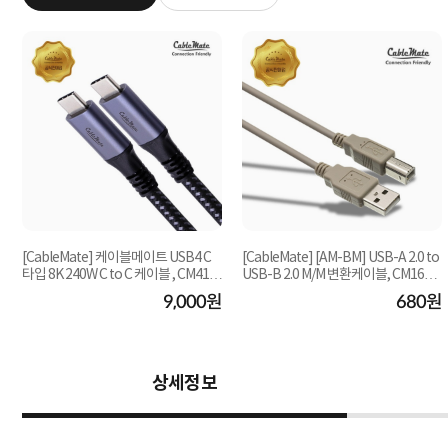
[CableMate] 케이블메이트 USB4 C
[CableMate] [AM-BM] USB-A 2.0 to
타입 8K 240W C to C 케이블 , CM416
USB-B 2.0 M/M 변환케이블, CM1604
2 / CM-U4CC2 [...
[1.5m]
원
9,000원
680원
상세정보