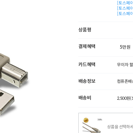
[토스페이 
[토스페이 
[토스페이 
상품평
결제혜택
5만원
카드혜택
무이자 
배송정보
컴퓨존배
배송비
2,500원
상품을 선택하세