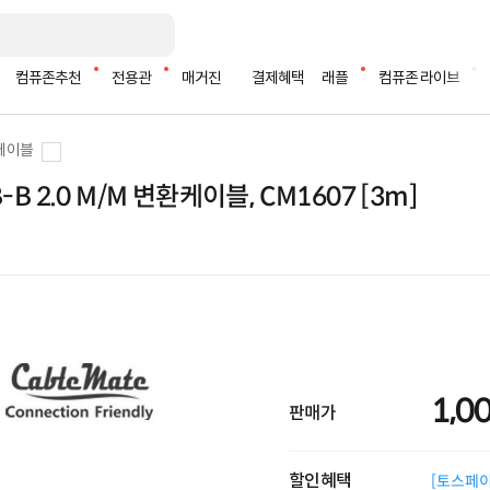
컴퓨존추천
전용관
매거진
결제혜택
래플
컴퓨존 라이브
 케이블
SB-B 2.0 M/M 변환케이블, CM1607 [3m]
1,0
판매가
할인혜택
[토스페이 