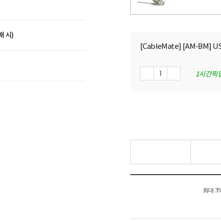
매 시)
[CableMate] [AM-BM] U
1시간픽
최대 3