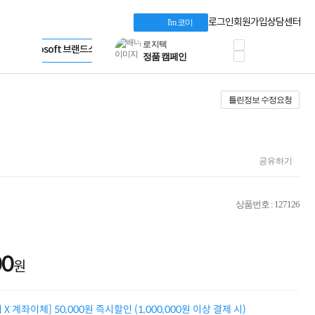
프로 에센셜
Apple 기업전용관
타협 없는 게이밍
HP 브랜드스토어
로그인
회원가입
상담센터
I'm 코미
HP OMEN
LG gram & 브랜드스토어
로지텍
Microsoft 브랜드스토어
공식
정품 캠페인
AMD 브랜드스토어
삼성 키보드&마우스
Intel 브랜드스토어
10% 쿠폰 할인
RAZER 브랜드스토어
틀린정보 수정요청
케이블메이트 3분기
Apple 기업전용관
케이블 전설이 되다
야식까지 책임진다!
승리를 부르는 오멘
ASUS ROG
공유하기
20주년 한정판
AMD로 시작하는
스마트 오피스환경
상품번호 : 127126
AI비즈니스 노트북
HP엘리트북/프로북
비즈니스 강자
HP 프로북 4
00
원
리뷰 Npay 증정
MSI 공유기
적립금 3% 페이백
X 계좌이체] 50,000원 즉시할인 (1,000,000원 이상 결제 시)
시스코 스위칭허브