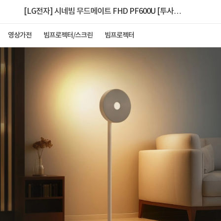
[LG전자] 시네빔 무드메이트 FHD PF600U [투사
형/300ANSI]
영상가전
빔프로젝터/스크린
빔프로젝터