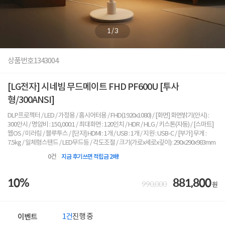
1
/
3
상품번호
1343004
[LG전자] 시네빔 무드메이트 FHD PF600U [투사
형/300ANSI]
DLP프로젝터 / LED / 가정용 / 홈시어터용 / FHD(1920x1080) / [화면] 화면밝기(안시) :
300안시 / 명암비 : 150,000:1 / 최대화면 : 120인치 / HDR / HLG / 키스톤(자동) / [스마트]
웹OS / 미러링 / 블루투스 / [단자] HDMI : 1개 / USB : 1개 / 지원 : USB-C / [부가] 무게 :
7.5kg / 일체형스탠드 / LED무드등 / 각도조절 / 크기(가로x세로x깊이): 290x290x983mm
0
건
지금 후기쓰면 적립금 2배!
10%
881,800
990,000
원
1건
진행 중
이벤트