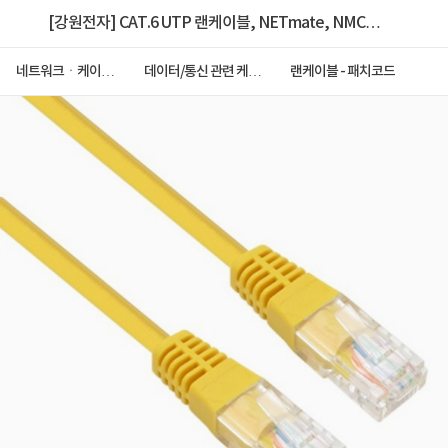
[강원전자] CAT.6 UTP 랜케이블, NETmate, NMC-
U610Y [다이렉트/연선] [옐로우/10m]
네트워크ㆍ케이블
데이터/통신 관련 케이
랜케이블 - 패치코드
ㆍCCTV
블