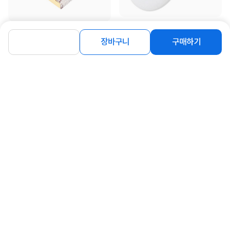
[강원전자] SAFE NMP-SC05 접지 콘
[강원전자] CAT.7 S-STP 랜케이블,
센트 안전 커버(B형/5개)
NETmate, NM-U7003Z [다이렉트/
장바구니
구매하기
1,200
연선] [와인/0.3m]
3,400
원
원
동일 브랜드 상품 더보기
로그인
공지사항
오시는길
회사소개
PC버전
1588-8377
컴퓨존 APP
(주)컴퓨존 사업자 정보
이용약관
개인정보처리방침
청소년보호정책
사업자확인