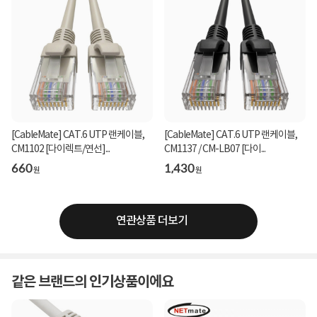
[CableMate] CAT.6 UTP 랜케이블,
[CableMate] CAT.6 UTP 랜케이블,
CM1102 [다이렉트/연선]...
CM1137 / CM-LB07 [다이...
660
1,430
원
원
연관상품 더보기
같은 브랜드의 인기상품이에요