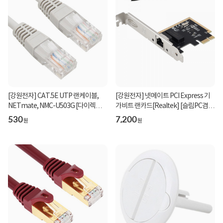
[강원전자] CAT.5E UTP 랜케이블,
[강원전자] 넷메이트 PCI Express 기
NETmate, NMC-U503G [다이렉트/
가비트 랜카드[Realtek] [슬림PC겸
연선] [그레이/0.3m...
용] [NM-PL11 ]...
530
7,200
원
원