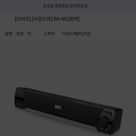
토요일 컴퓨존은 정상영업 중
[브리츠] [사운드바] BA-R9 [블랙]
음향ㆍ영상ㆍ카메
스피커
사운드바[PC/TV]
라