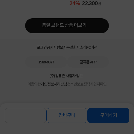
24%
22,300
원
동일 브랜드 상품 더보기
로그인
공지사항
오시는길
회사소개
PC버전
1588-8377
컴퓨존 APP
(주)컴퓨존 사업자 정보
이용약관
개인정보처리방침
청소년보호정책
사업자확인
장바구니
구매하기