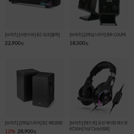
[브리츠] [사운드바] BZ-SL9 [블랙]
[브리츠] [2채널스피커] BR-COUPE
22,900
18,500
원
원
[브리츠] [2채널스피커] BZ-MS2000
[브리츠] [헤드셋] 유선 게이밍 헤드셋
K71GH [가상7.1ch/USB]
12%
28,900
원