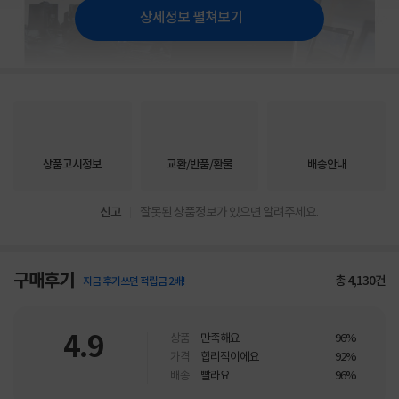
상세정보 펼쳐보기
상품고시정보
교환/반품/환불
배송안내
신고
잘못된 상품정보가 있으면 알려주세요.
구매후기
총
4,130
건
지금 후기쓰면 적립금 2배!
4.9
상품
만족해요
96%
가격
합리적이에요
92%
배송
빨라요
96%