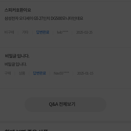
스피커호환이요
삼성전자 오디세이 G5 27인치 DG500모니터인데요
이스피커맞을까요?
비구매
기타
답변완료
lwb****
2025-02-25
비밀글 입니다.
비밀글 입니다.
구매
상품
답변완료
Nav55****
2025-01-15
Q&A 전체보기