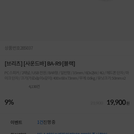
상품번호
285037
[브리츠] [사운드바] BA-R9 [블랙]
PC 스피커 / 2채널 / USB 전원 / BAR형 / 일반형 / 3.5mm / 6(3x2)W / 4Ω / 헤드폰 단자 / 마
이크 단자 / 크기(가로x높이x깊이): 400 x 68 x 73mm / 무게: 0.6kg / 유닛크기: 50mm x2
4,130
건
9%
19,900
21,900
원
1건
진행 중
이벤트