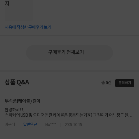
처음에 작성한 구매후기 보기
구매후기 전체보기
상품 Q&A
총 6건
문의하기
부속품(케이블) 길이
안녕하세요,
스피커의 USB 및 오디오 연결 케이블은 동봉되는거죠? 그 길이가 어느정도 일까
요?
비구매
답변완료
klo****
2025-10-15
모니터 앞에 두고, 책상 아래에 있는 PC본체 후면까지 도달하기에 무리가 없을지
(약 1미터 정도는 필요할 것 같아서요)
감사합니다.