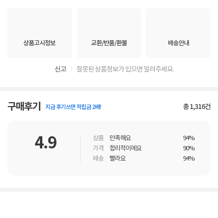
상품고시정보
교환/반품/환불
배송안내
신고
잘못된 상품정보가 있으면 알려주세요.
구매후기
총
1,316
건
지금 후기쓰면 적립금 2배!
4.9
상품
만족해요
94%
가격
합리적이에요
90%
배송
빨라요
94%