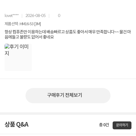
lovet****
2026-08-05
0
제품선택 : HM16-53 [3M]
항상 컴퓨존만 이용하는데 배송빠르고 상품도 좋아서 매우 만족합니다~~ 물건 마
음에들고 불량도 없어서 좋네요
구매후기 전체보기
상품 Q&A
총 0건
문의하기