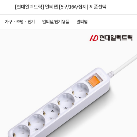
[현대일렉트릭] 멀티탭 [5구/16A/접지] 제품선택
가구ㆍ조명ㆍ전기
멀티탭/전기용품
멀티탭