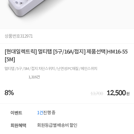
상품번호
312971
[현대일렉트릭] 멀티탭 [5구/16A/접지] 제품선택|HM16-55
[5M]
멀티탭 / 5구 / 5M / 접지 차단스위치 / 난연성 PC재질 / 메인스위치
1,316
건
8%
12,500
13,700
원
1건
진행 중
이벤트
회원등급별 배송비 할인
회원혜택