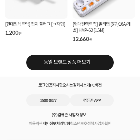
[현대일렉트릭] 접지 플러그 [ㄱ자형]
[현대일렉트릭] 멀티탭 [6구/16A/개
별] HMP-62 [1.5M]
1,200
원
12,660
원
동일 브랜드 상품 더보기
로그인
공지사항
오시는길
회사소개
PC버전
1588-8377
컴퓨존 APP
(주)컴퓨존 사업자 정보
이용약관
개인정보처리방침
청소년보호정책
사업자확인