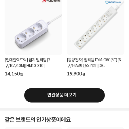
[현대일렉트릭] 접지 멀티탭 [3
[동양전자] 멀티탭 DYM-G6C(SC) [6
구/10A/10M][HM10-310]
구/16A/메인스위치] [화...
14,150
19,900
원
원
연관상품 더보기
같은 브랜드의 인기상품이에요