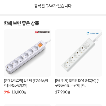
등록된 Q&A가 없습니다.
함께 보면 좋은 상품
[현대일렉트릭] 멀티탭 [6구/16A/접
[동양전자] 멀티탭 DYM-G4C(SC) [4
지] HM16-63 [3M]
구/16A/메인스위치] [화...
9%
10,000
17,900
원
원