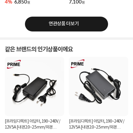
4%
6,850
7,100
원
원
연관상품 더보기
같은 브랜드의 인기상품이에요
박스 개봉 후 반품 안내
위 경우 제품의 특성상 박스 개봉 후 반품이 불가합니다.
구매 후 초기(14일) 안에 불량이 발생 되실 경우 제조사측 서비스 센터에 "불량 판정
서"가 첨부된 경우에만 반품 및 교환이 가능하시니 주의 하시기 바랍니다.
본 제품은 기본적으로 윈도우 운영체제에 사용이 최적화 되어 있으며 윈도우비스타 이
전버젼,리눅스,MAC 의 사용 유무는 제조사 확인 후 구매하시기 바랍니다.
[프라임디렉트] 아답터, 190~240V /
[프라임디렉트] 아답터, 190~240V /
12V 5A [내경2.0~2.5mm/외경
12V 5A [내경2.0~2.5mm/외경