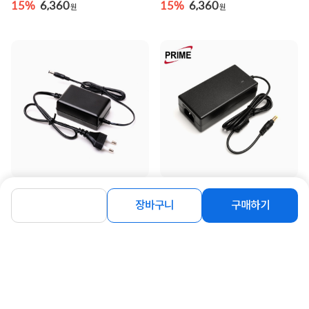
5.5mm] 전원 케이블 ...
5.0~5.5mm/옐로우팁] ...
15%
6,360
15%
6,360
원
원
[프라임디렉트] 아답터, 220V / 12V 2A
[프라임디렉트] 아답터, 190~240V /
[내경2.1mm/외경5.5mm] 전원 케이
12V 5A [내경2.1~2.5mm/외경
장바구니
구매하기
블 일체형 [...
5.5mm] 전원 케이블 ...
4%
4,700
4%
6,850
원
원
동일 브랜드 상품 더보기