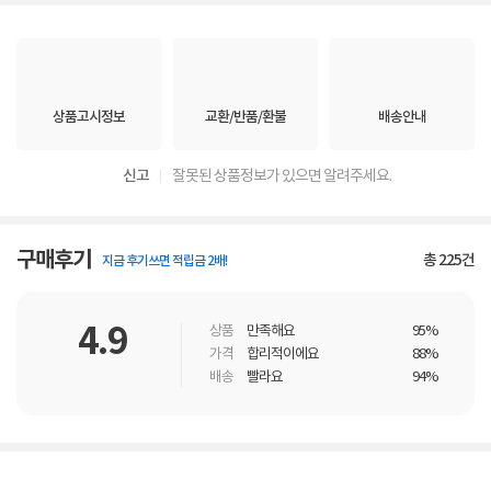
상품고시정보
교환/반품/환불
배송안내
신고
잘못된 상품정보가 있으면 알려주세요.
구매후기
총
225
건
지금 후기쓰면 적립금 2배!
4.9
상품
만족해요
95%
가격
합리적이에요
88%
배송
빨라요
94%