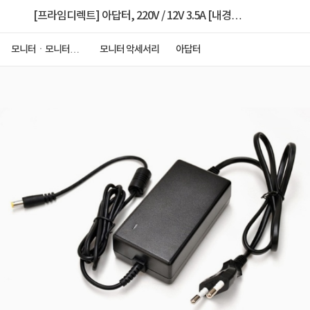
[프라임디렉트] 아답터, 220V / 12V 3.5A [내경
2.0~2.5mm/외경5.0~5.5mm/옐로우팁] 전원 케이블
모니터ㆍ모니터주
모니터 악세서리
아답터
변기기
일체형 [비닐포장]