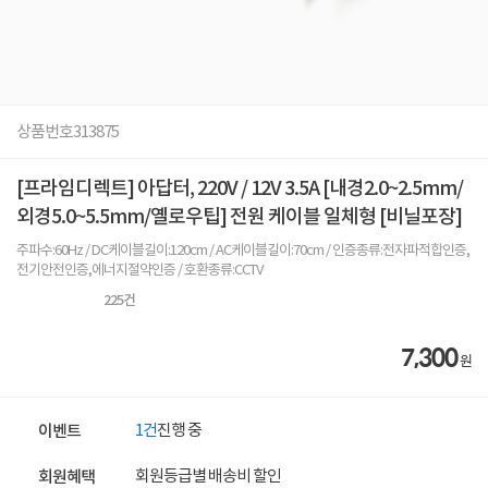
상품번호
313875
[프라임디렉트] 아답터, 220V / 12V 3.5A [내경2.0~2.5mm/
외경5.0~5.5mm/옐로우팁] 전원 케이블 일체형 [비닐포장]
주파수:60Hz / DC케이블길이:120cm / AC케이블길이:70cm / 인증종류:전자파적합인증,
전기안전인증,에너지절약인증 / 호환종류:CCTV
225
건
7,300
원
1건
진행 중
이벤트
회원등급별 배송비 할인
회원혜택