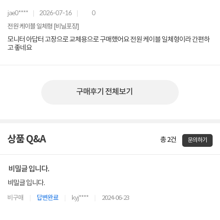
jae0****
2026-07-16
0
전원 케이블 일체형 [비닐포장]
모니터 아답터 고장으로 교체용으로 구매했어요 전원 케이블 일체형이라 간편하
고 좋네요
구매후기 전체보기
상품 Q&A
총 2건
문의하기
비밀글 입니다.
비밀글 입니다.
비구매
답변완료
kyj****
2024-06-23