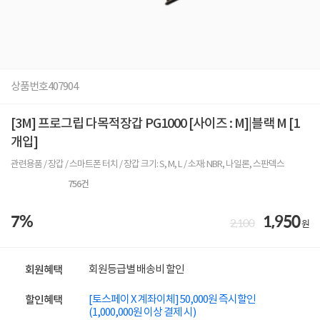
상품번호
407904
[3M] 프로그립 다목적장갑 PG1000 [사이즈 : M]|블랙 M [1
개입]
관련용품 / 장갑 / 스마트폰 터치 / 장갑 크기: S, M, L / 소재: NBR, 나일론, 스판덱스
756
건
7%
1,950
2,100
원
회원등급별 배송비 할인
회원혜택
[토스페이 X 계좌이체] 50,000원 즉시할인
할인혜택
(1,000,000원 이상 결제 시)