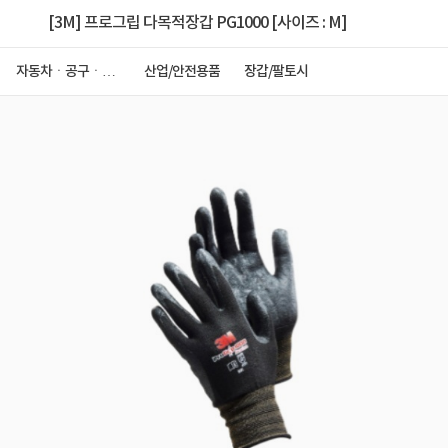
[3M] 프로그립 다목적장갑 PG1000 [사이즈 : M]
자동차ㆍ공구ㆍ안
산업/안전용품
장갑/팔토시
전