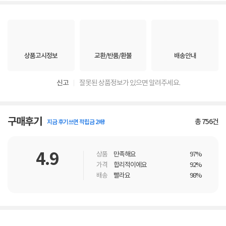
상품고시정보
교환/반품/환불
배송안내
신고
잘못된 상품정보가 있으면 알려주세요.
구매후기
총
756
건
지금 후기쓰면 적립금 2배!
4.9
상품
만족해요
97%
가격
합리적이에요
92%
배송
빨라요
98%