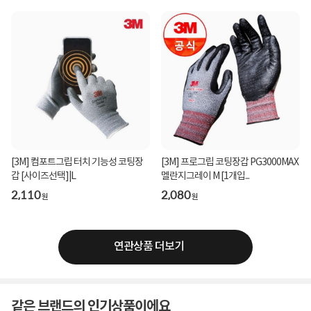
[3M] 컴포트그립 터치 기능성 코팅장
[3M] 프로그립 코팅장갑 PG3000MAX
갑 [사이즈선택]|L
멜란지그레이 M [1개입...
2,110
2,080
원
원
연관상품 더보기
같은 브랜드의 인기상품이에요