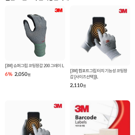
[3M] 슈퍼그립 코팅장갑 200 그레이 L
[3M] 컴포트그립 터치 기능성 코팅장
6%
2,050
원
갑 [사이즈선택]|L
2,110
원