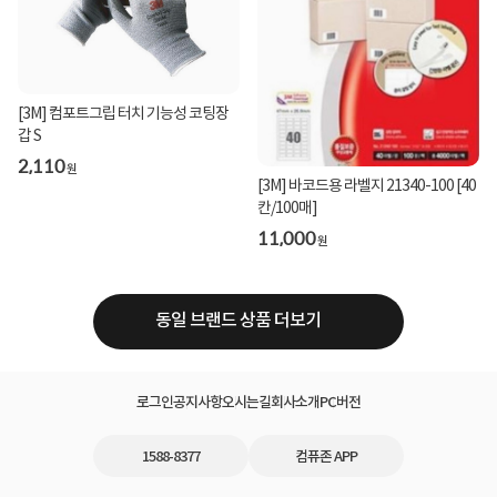
[3M] 컴포트그립 터치 기능성 코팅장
갑 S
2,110
원
[3M] 바코드용 라벨지 21340-100 [40
칸/100매]
11,000
원
동일 브랜드 상품 더보기
로그인
공지사항
오시는길
회사소개
PC버전
1588-8377
컴퓨존 APP