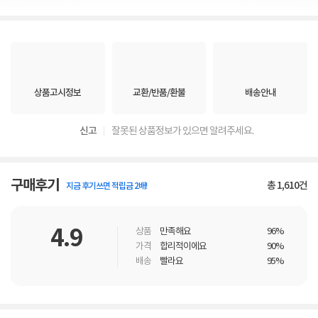
상품고시정보
교환/반품/환불
배송안내
신고
잘못된 상품정보가 있으면 알려주세요.
구매후기
총
1,610
건
지금 후기쓰면 적립금 2배!
4.9
상품
만족해요
96%
가격
합리적이에요
90%
배송
빨라요
95%