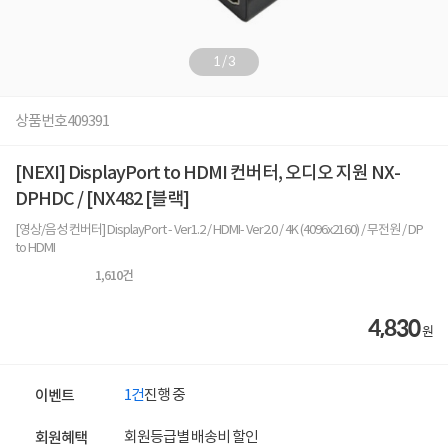
1
/
3
상품번호
409391
[NEXI] DisplayPort to HDMI 컨버터, 오디오 지원 NX-
DPHDC / [NX482 [블랙]
[영상/음성 컨버터] DisplayPort - Ver1.2 / HDMI- Ver2.0 / 4K (4096x2160) / 무전원 / DP
to HDMI
1,610
건
4,830
원
1건
진행 중
이벤트
회원등급별 배송비 할인
회원혜택