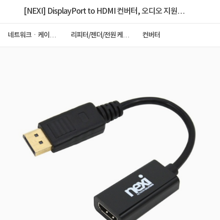
[NEXI] DisplayPort to HDMI 컨버터, 오디오 지원
NX-DPHDC / [NX482 [블랙]
네트워크ㆍ케이블
리피터/젠더/전원 케이
컨버터
ㆍCCTV
블