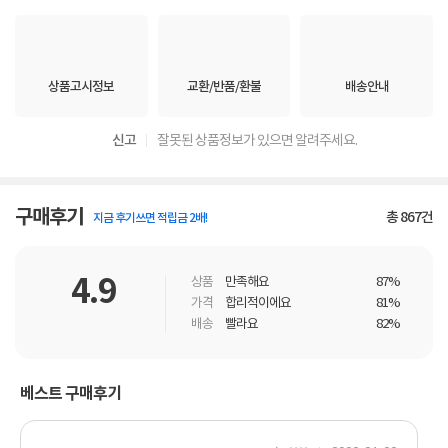
상품고시정보
교환/반품/환불
배송안내
신고
잘못된 상품정보가 있으면 알려주세요.
구매후기
총
867
건
지금 후기쓰면 적립금 2배!
4.9
상품
만족해요
87%
가격
합리적이에요
81%
배송
빨라요
82%
베스트 구매후기