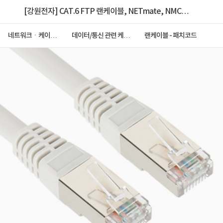
[강원전자] CAT.6 FTP 랜케이블, NETmate, NMC-
USF630 [다이렉트/연선] [그레이/3m]
네트워크ㆍ케이블
데이터/통신 관련 케이
랜케이블 - 패치코드
ㆍCCTV
블