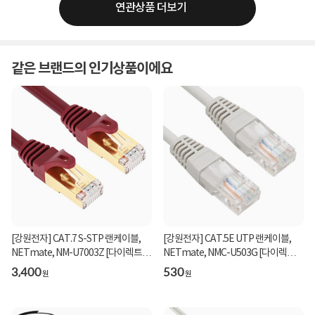
연관상품 더보기
같은 브랜드의 인기상품이에요
[강원전자] CAT.7 S-STP 랜케이블,
[강원전자] CAT.5E UTP 랜케이블,
NETmate, NM-U7003Z [다이렉트/
NETmate, NMC-U503G [다이렉트/
연선] [와인/0.3m]
연선] [그레이/0.3m...
3,400
530
원
원