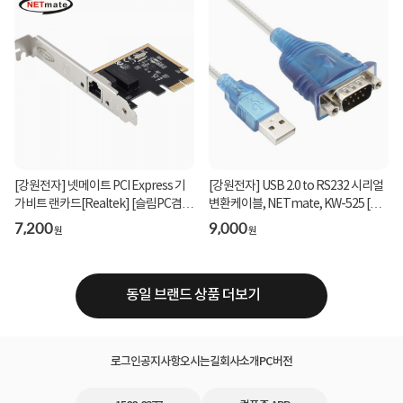
[강원전자] 넷메이트 PCI Express 기
[강원전자] USB 2.0 to RS232 시리얼
가비트 랜카드[Realtek] [슬림PC겸
변환케이블, NETmate, KW-525 [투
용] [NM-PL11 ]...
명블루/0.45m]
7,200
9,000
원
원
동일 브랜드 상품 더보기
로그인
공지사항
오시는길
회사소개
PC버전