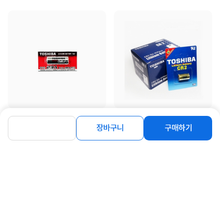
[도시바] [건전지] 23A [41mAh/1알]
[도시바] [리튬건전지] 도시바 CR2
[3V/750mAh]
장바구니
구매하기
600
원
17%
3,200
원
동일 브랜드 상품 더보기
로그인
공지사항
오시는길
회사소개
PC버전