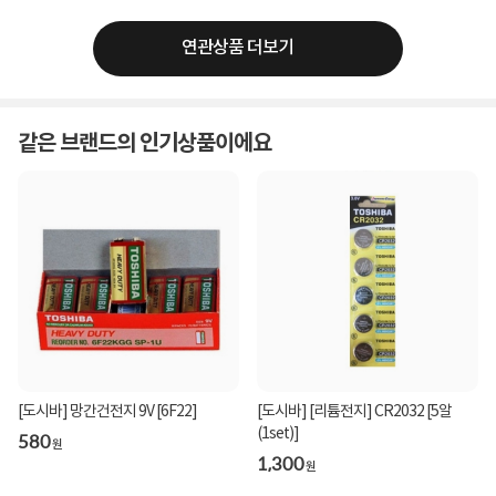
연관상품 더보기
같은 브랜드의 인기상품이에요
[도시바] 망간건전지 9V [6F22]
[도시바] [리튬전지] CR2032 [5알
(1set)]
580
원
1,300
원