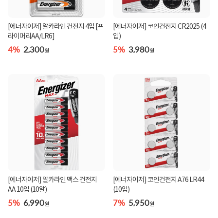
[에너자이저] 알카라인 건전지 4입 [프
[에너자이저] 코인건전지 CR2025 (4
라이머리AA/LR6]
입)
4%
2,300
5%
3,980
원
원
[에너자이저] 알카라인 맥스 건전지
[에너자이저] 코인건전지 A76 LR44
AA 10입 (10알)
(10입)
5%
6,990
7%
5,950
원
원