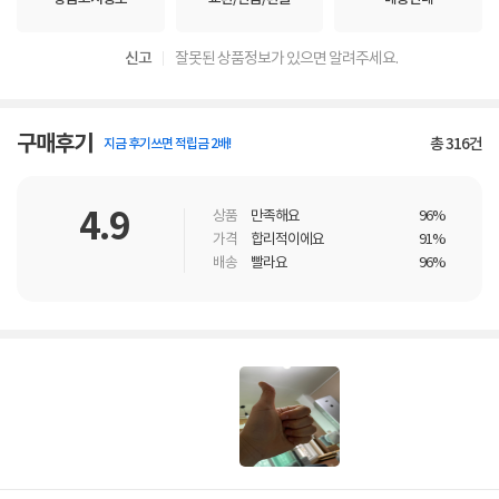
신고
잘못된 상품정보가 있으면 알려주세요.
구매후기
총
316
건
지금 후기쓰면 적립금 2배!
4.9
상품
만족해요
96%
가격
합리적이에요
91%
배송
빨라요
96%