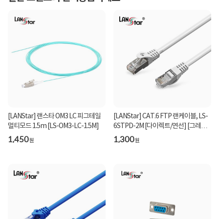
[LANStar] 랜스타 OM3 LC 피그테일
[LANStar] CAT.6 FTP 랜케이블, LS-
멀티모드 1.5m [LS-OM3-LC-1.5M]
6STPD-2M [다이렉트/연선] [그레
이/2m]
1,450
1,300
원
원