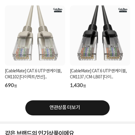
[CableMate] CAT.6 UTP 랜케이블,
[CableMate] CAT.6 UTP 랜케이블,
CM1102 [다이렉트/연선]...
CM1137 / CM-LB07 [다이...
690
1,430
원
원
연관상품 더보기
같은 브랜드의 인기상품이에요