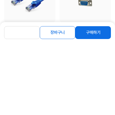
[LANStar] CAT.6 UTP 랜케이블, LS-
[LANStar] 시리얼 납땜용 커넥터, DB
6UTPD-2MB [다이렉트/연선] [블
9핀 2열 F(암) [LS-CON-S9F]
장바구니
구매하기
루/2m]
1,300
150
원
원
동일 브랜드 상품 더보기
로그인
공지사항
오시는길
회사소개
PC버전
1588-8377
컴퓨존 APP
(주)컴퓨존 사업자 정보
이용약관
개인정보처리방침
청소년보호정책
사업자확인