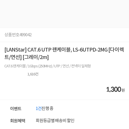
상품번호
499042
[LANStar] CAT.6 UTP 랜케이블, LS-6UTPD-2MG [다이렉
트/연선] [그레이/2m]
CAT.6 랜케이블 / 1Gbps (250MHz) / UTP / 연선 / 컨넥터 일체형
1,610
건
1,300
원
1건
진행 중
이벤트
회원등급별 배송비 할인
회원혜택