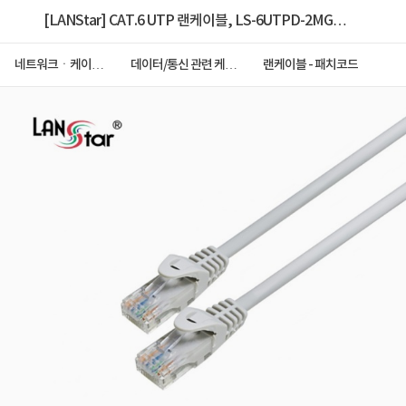
[LANStar] CAT.6 UTP 랜케이블, LS-6UTPD-2MG
[다이렉트/연선] [그레이/2m]
네트워크ㆍ케이블
데이터/통신 관련 케이
랜케이블 - 패치코드
ㆍCCTV
블