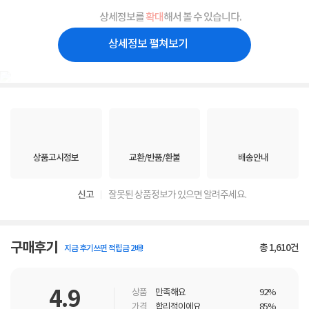
상세정보를
확대
해서 볼 수 있습니다.
상세정보 펼쳐보기
상품고시정보
교환/반품/환불
배송안내
신고
잘못된 상품정보가 있으면 알려주세요.
구매후기
총
1,610
건
지금 후기쓰면 적립금 2배!
4.9
상품
만족해요
92%
가격
합리적이에요
85%