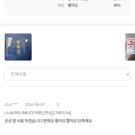
배송
빨라요
93%
d1ct****
2026-08-07
0
LS-6UTPD-7MG [다이렉트/연선] [그레이/7m]
굳굳 잘 사용 하겠습니다 편해요 좋아요 빨라요 만족해요