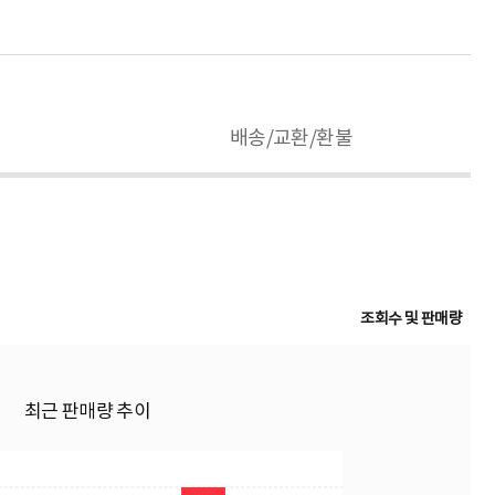
[프라임디렉트] 아답터, 100~240V / 1
[프라임디렉트] 아답터, 220V / 12V 2A
2V 2A [내경2.1mm/외경5.5mm] 전
[내경2.1mm/외경5.5mm] 전원 케이
원 케이블 일체...
블 일체형 [...
4,990원
4%
4,700원