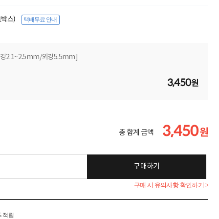
(1박스)
택배무료 안내
 [내경2.1~2.5mm/외경5.5mm]
3,450
원
3,450
원
총 합계 금액
구매하기
구매 시 유의사항 확인하기 >
% 적립