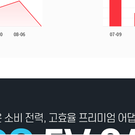
구매후기(
294
)
Q&A(
4
)