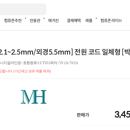
컴퓨존추천
전용관
매거진
결제혜택
래플
컴퓨존 라이브
내경2.1~2.5mm/외경5.5mm] 전원 코드 일체형 
약인증 / 호환종류:CCTV,다목적 / 5V 2A / 5V2A
입고됩니다. (가산재고 보유 제품 제외)
3,4
판매가