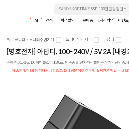
조립PC
AI
견적
파격할인
무료배송
1시간픽업
이벤트
홈
모니터 악세서리
아답터
모니터ㆍ모니터주변기기
[명호전자] 아답터, 100~240V / 5V 2A [
주파수:50.60Hz / DC케이블길이:150cm / 인증종류:전자파적합인증,전기안전인증,에너지절
[배송건 알림] 해당 거래처 사정으로, 15시 30분 이후 주문 및 결제건은 익일 순차 