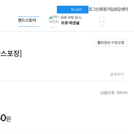
혜택 PACK
Dell 구매 찬스
Apple 기업전용관
로그인
회원가입
상담센터
I'm 코미
프로 에센셜
HP 브랜드스토어
타협 없는 게이밍
LG gram & 브랜드스토어
공식
HP OMEN
Microsoft 브랜드스토어
로지텍
AMD 브랜드스토어
정품 캠페인
Intel 브랜드스토어
틀린정보 수정요청
삼성 키보드&마우스
RAZER 브랜드스토어
10% 쿠폰 할인
Apple 기업전용관
[박스포장]
케이블메이트 3분기
케이블 전설이 되다
야식까지 책임진다!
승리를 부르는 오멘
공유하기
ASUS ROG
20주년 한정판
AMD로 시작하는
상품번호 : 600310
스마트 오피스환경
AI비즈니스 노트북
HP엘리트북/프로북
비즈니스 강자
50
원
HP 프로북 4
리뷰 Npay 증정
MSI 공유기