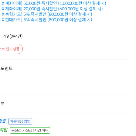
X 계좌이체] 50,000원 즉시할인 (1,000,000원 이상 결제 시)
적립금 3% 페이백
X 계좌이체] 20,000원 즉시할인 (600,000원 이상 결제 시)
시스코 스위칭허브
X 농협카드] 5% 즉시할인 (800,000원 이상 결제 시)
누적 금액 별
X 현대카드] 5% 즉시할인 (800,000원 이상 결제 시)
적립금 페이백!
Dell 구매왕
상품권 30만원
4.9 (294건)
삼성모니터 여름맞이
특별 할인 이벤트
스트 인기상품
한단계 더 진화한
HAF II 500
AI 업무환경 완성
포인트
HP 워크스테이션
여름맞이 사은품
HP 프로데스크 4
모든 것을 하나로
HP올인원 단독특가
네트워크 자재
할부
혜택 PACK
Dell 구매 찬스
프로 에센셜
출발
빠른배송 방법
간픽업
용산점·가산점 1시간 이내