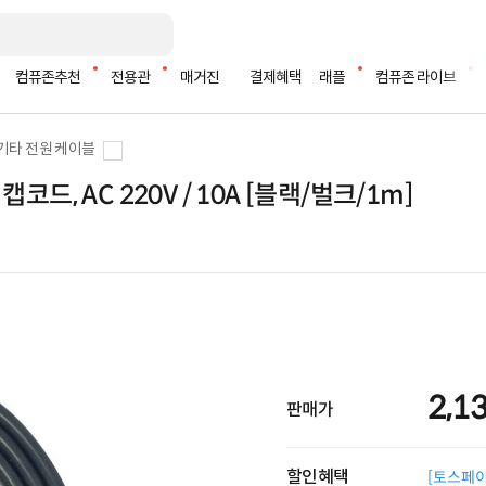
컴퓨존추천
전용관
매거진
결제혜택
래플
컴퓨존 라이브
기타 전원 케이블
, AC 220V / 10A [블랙/벌크/1m]
2,1
판매가
할인혜택
[토스페이 