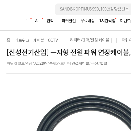
조립PC
AI
견적
파격할인
무료배송
1시간픽업
이벤트
홈
리피터/젠더/전원 케이블
파워/
네트워크ㆍ케이블ㆍCCTV
[신성전기산업] ㅡ자형 전원 파워 연장케이블, 캡코드
파워 캡코드 연장 / AC 220V / 본체와 모니터 연결케이블 / 국산 / 벌크