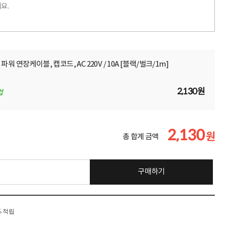
요.
 연장케이블, 캡코드, AC 220V / 10A [블랙/벌크/1m]
2,130원
업
2,130
원
총 합계 금액
구매하기
% 적립