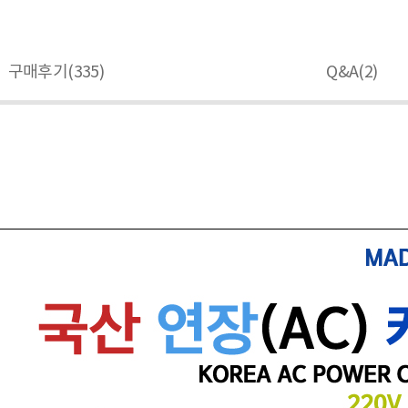
구매후기(
335
)
Q&A(
2
)