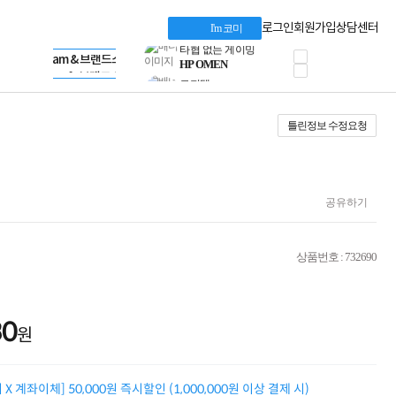
혜택 PACK
Dell 구매 찬스
Apple 기업전용관
로그인
회원가입
상담센터
I'm 코미
프로 에센셜
HP 브랜드스토어
타협 없는 게이밍
LG gram & 브랜드스토어
공식
HP OMEN
Microsoft 브랜드스토어
로지텍
AMD 브랜드스토어
정품 캠페인
Intel 브랜드스토어
틀린정보 수정요청
삼성 키보드&마우스
RAZER 브랜드스토어
10% 쿠폰 할인
Apple 기업전용관
케이블메이트 3분기
케이블 전설이 되다
야식까지 책임진다!
공유하기
승리를 부르는 오멘
ASUS ROG
20주년 한정판
상품번호 : 732690
AMD로 시작하는
스마트 오피스환경
AI비즈니스 노트북
HP엘리트북/프로북
30
원
비즈니스 강자
HP 프로북 4
리뷰 Npay 증정
X 계좌이체] 50,000원 즉시할인 (1,000,000원 이상 결제 시)
MSI 공유기