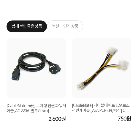
함께 보면 좋은 상품
브랜드 인기 상품
[CableMate] 케이블메이트 12V 보조
[CableMate] 국산 ㅡ자형 전원 파워케
전원케이블 [VGA PCI-E용/육각] CM4
이블, AC 220V [벌크/1.5m]
506 [0.15M]
750원
원
2,600원