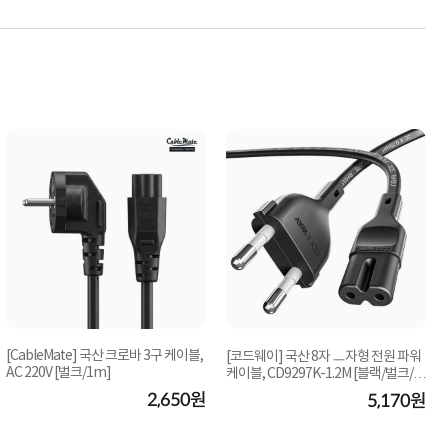
[CableMate] 국산 크로바 3구 케이블,
[코드웨이] 국산 8자 ㅡ자형 전원 파워
AC 220V [벌크/1m]
케이블, CD9297K-1.2M [블랙/벌크/1.
케
2m]
2,650원
5,170원