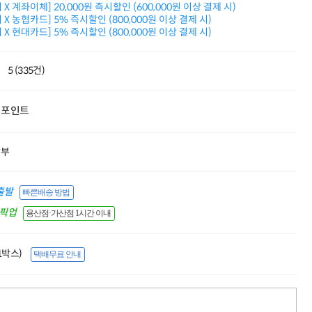
X 계좌이체] 20,000원 즉시할인 (600,000원 이상 결제 시)
적립금 3% 페이백
X 농협카드] 5% 즉시할인 (800,000원 이상 결제 시)
시스코 스위칭허브
X 현대카드] 5% 즉시할인 (800,000원 이상 결제 시)
누적 금액 별
적립금 페이백!
Dell 구매왕
5 (335건)
상품권 30만원
삼성모니터 여름맞이
특별 할인 이벤트
포인트
한단계 더 진화한
HAF II 500
AI 업무환경 완성
할부
HP 워크스테이션
여름맞이 사은품
HP 프로데스크 4
출발
빠른배송 방법
모든 것을 하나로
간픽업
용산점·가산점 1시간 이내
HP올인원 단독특가
네트워크 자재
혜택 PACK
(1박스)
택배무료 안내
Dell 구매 찬스
프로 에센셜