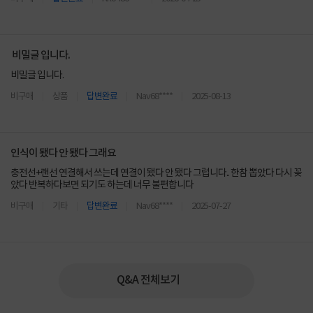
비밀글 입니다.
비밀글 입니다.
비구매
상품
답변완료
Nav68****
2025-08-13
인식이 됐다 안 됐다 그래요
충전선+랜선 연결해서 쓰는데 연결이 됐다 안 됐다 그럽니다.. 한참 뽑았다 다시 꽂
았다 반복하다보면 되기도 하는데 너무 불편합니다
비구매
기타
답변완료
Nav68****
2025-07-27
Q&A 전체보기