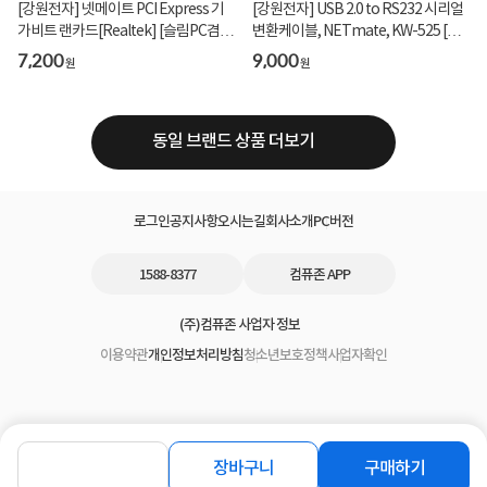
[강원전자] 넷메이트 PCI Express 기
[강원전자] USB 2.0 to RS232 시리얼
가비트 랜카드[Realtek] [슬림PC겸
변환케이블, NETmate, KW-525 [투
용] [NM-PL11 ]...
명블루/0.45m]
7,200
9,000
원
원
동일 브랜드 상품 더보기
로그인
공지사항
오시는길
회사소개
PC버전
1588-8377
컴퓨존 APP
(주)컴퓨존 사업자 정보
이용약관
개인정보처리방침
청소년보호정책
사업자확인
장바구니
구매하기