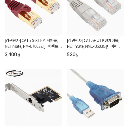
[강원전자] CAT.7 S-STP 랜케이블,
[강원전자] CAT.5E UTP 랜케이블,
NETmate, NM-U7003Z [다이렉트/
NETmate, NMC-U503G [다이렉트/
연선] [와인/0.3m]
연선] [그레이/0.3m...
3,400
530
원
원