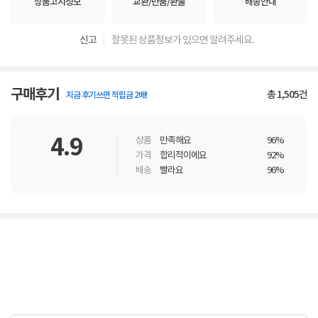
상품고시정보
교환/반품/환불
배송안내
신고
잘못된 상품정보가 있으면 알려주세요.
구매후기
총
1,505
건
지금 후기쓰면 적립금 2배!
4.9
상품
만족해요
96%
가격
합리적이에요
92%
배송
빨라요
96%