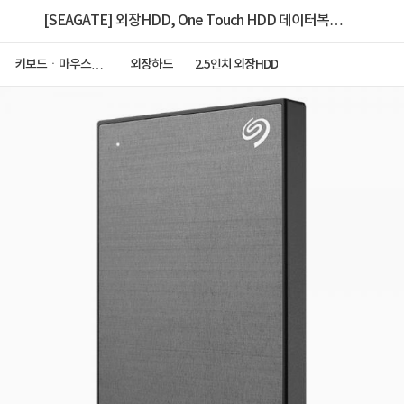
[SEAGATE] 외장HDD, One Touch HDD 데이터복구
1TB
키보드ㆍ마우스ㆍ
외장하드
2.5인치 외장HDD
저장장치