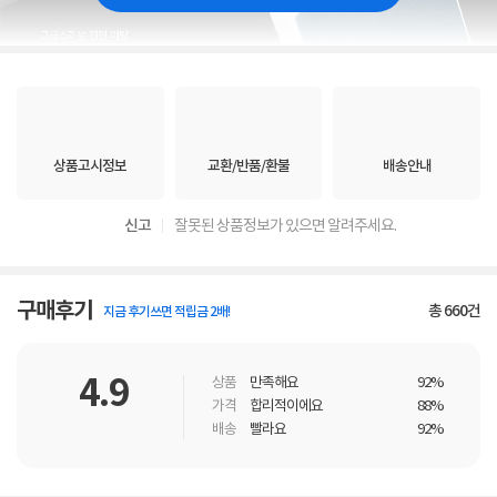
상품고시정보
교환/반품/환불
배송안내
신고
잘못된 상품정보가 있으면 알려주세요.
구매후기
총
660
건
지금 후기쓰면 적립금 2배!
4.9
상품
만족해요
92%
가격
합리적이에요
88%
배송
빨라요
92%