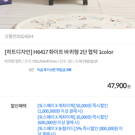
상품번호
824164
[히트디자인] H6417 화이트 바퀴형 2단 협탁 1color
바퀴형 협탁 / 크기: 395x294x457mm / 단수: 2단 / 소재: PB(E0)18T
0
건
지금 후기쓰면 적립금 2배!
47,900
원
[토스페이 X 계좌이체] 50,000원 즉시할인
할인혜택
(1,000,000원 이상 결제 시)
[토스페이 X 계좌이체] 20,000원 즉시할인
(600,000원 이상 결제 시)
[토스페이 X 농협카드] 5% 즉시할인 (800,000원 이
상 결제 시)