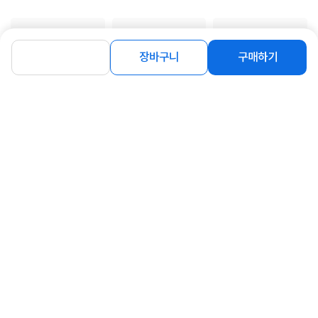
장바구니
구매하기
상품고시정보
교환/반품/환불
배송안내
신고
잘못된 상품정보가 있으면 알려주세요.
구매후기
총
0
건
지금 후기쓰면 적립금 2배!
구매후기가 없습니다.
상품 Q&A
총 0건
문의하기
등록된 Q&A가 없습니다.