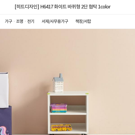
[히트디자인] H6417 화이트 바퀴형 2단 협탁 1color
가구ㆍ조명ㆍ전기
서재/사무용가구
책장/서랍