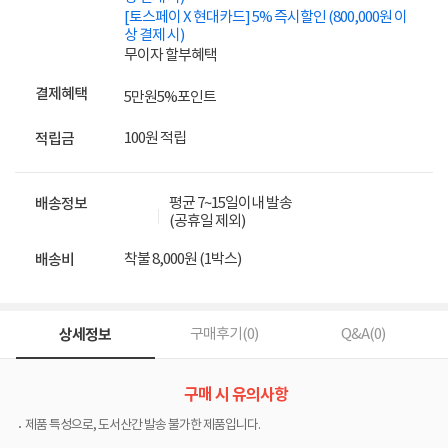
[토스페이 X 현대카드] 5% 즉시할인 (800,000원 이
상 결제 시)
무이자 할부혜택
결제혜택
5만원
5%
포인트
100원 적립
적립금
평균 7~15일이내 발송
배송정보
(공휴일 제외)
착불 8,000원 (1박스)
배송비
상세정보
구매후기(
0
)
Q&A(
0
)
구매 시 유의사항
제품 특성으로, 도서산간 발송 불가한 제품입니다.