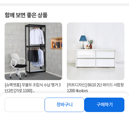
함께 보면 좋은 상품
[슈랙엣홈] 무볼트 조립식 수납 행거 3
[히트디자인] B610 2단 와이드 서랍장
단2칸 [가로 1100] ...
1200 4colors
126,000
196,900
원
원
장바구니
구매하기