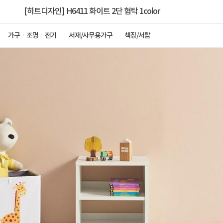
[히트디자인] H6411 화이트 2단 협탁 1color
가구ㆍ조명ㆍ전기
서재/사무용가구
책장/서랍