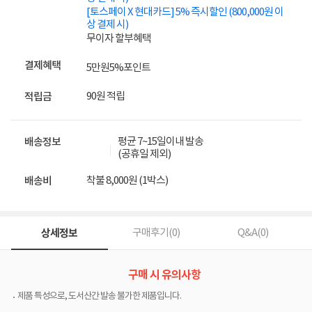
[토스페이 X 현대카드] 5% 즉시할인 (800,000원 이
상 결제 시)
무이자 할부혜택
결제혜택
5만원
5%
포인트
90원 적립
적립금
평균 7~15일이내 발송
배송정보
(공휴일 제외)
착불 8,000원 (1박스)
배송비
상세정보
구매후기(
0
)
Q&A(
0
)
구매 시 유의사항
제품 특성으로, 도서산간 발송 불가한 제품입니다.